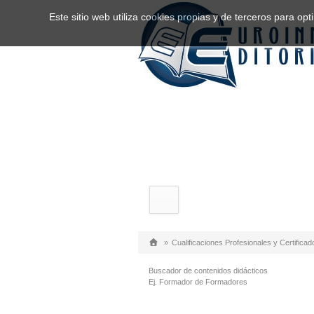
Este sitio web utiliza cookies propias y de terceros para o
»
Cualificaciones Profesionales y Certificad
Buscador de contenidos didácticos
Ej. Formador de Formadores