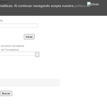
lientes
 analíticas. Al continuar navegando acepta nuestra
política de
ña:
la contraseña?
 acciones formativas
r de Formadores