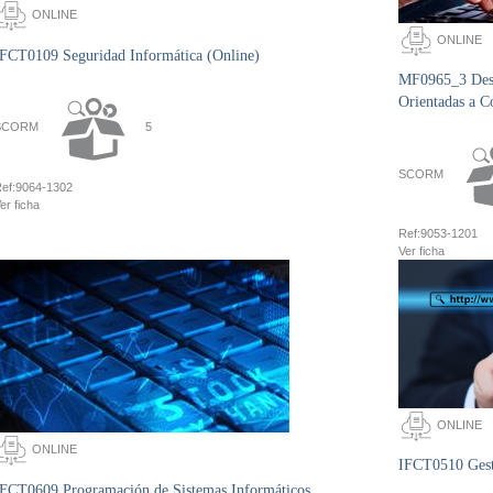
ONLINE
ONLINE
IFCT0109 Seguridad Informática (Online)
MF0965_3 Desa
Orientadas a C
SCORM
5
SCORM
ef:
9064-1302
er ficha
Ref:
9053-1201
Ver ficha
ONLINE
ONLINE
IFCT0510 Gesti
IFCT0609 Programación de Sistemas Informáticos