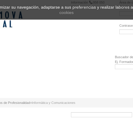
Información
958 050
Área de c
ptimizar su navegación, adaptarse a sus preferencias y realizar labores
222
Registrarse
Email:
cookies
Contrase
¿Olvidó 
Buscador de
Ej. Formado
os de Profesionalidad
»
Informática y Comunicaciones