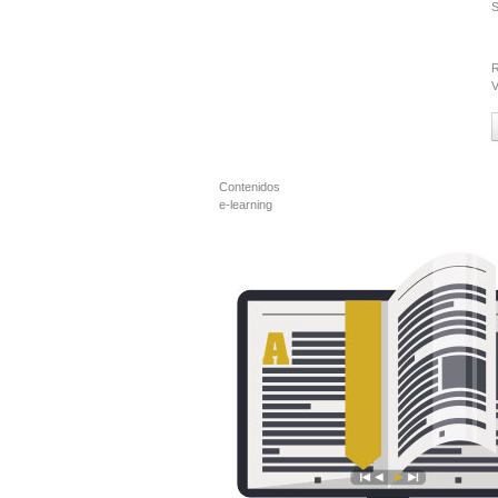
R
V
Contenidos
e-learning