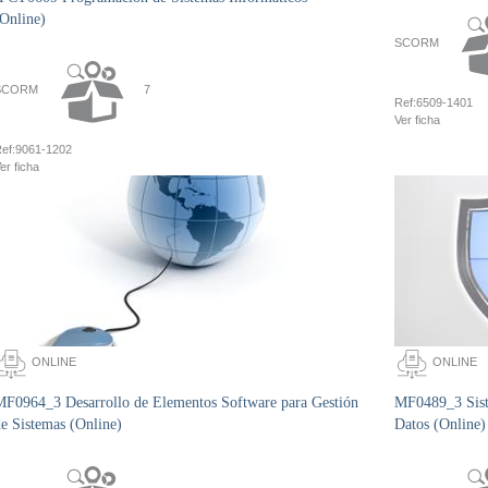
Online)
SCORM
SCORM
7
Ref:
6509-1401
Ver ficha
ef:
9061-1202
er ficha
ONLINE
ONLINE
MF0964_3 Desarrollo de Elementos Software para Gestión
MF0489_3 Sist
e Sistemas (Online)
Datos (Online)