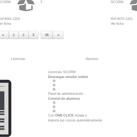
SCORM
3
SCORM
ef:
9061-1201
Ref:
9075-1201
er ficha
Ver ficha
...
«
1
2
3
36
»
Licencias
Alumnos
Licencias SCORM
Descargar versión online
Panel de administración
Control de alumnos
Con
ONE CLICK
instala e
importa tus cursos automáticamente