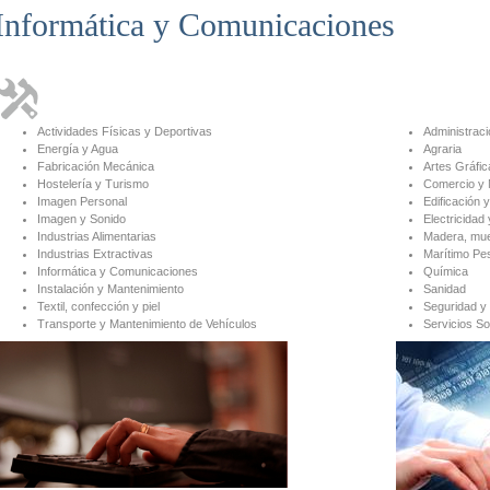
Informática y Comunicaciones
Actividades Físicas y Deportivas
Administraci
Energía y Agua
Agraria
Fabricación Mecánica
Artes Gráfic
Hostelería y Turismo
Comercio y 
Imagen Personal
Edificación y
Imagen y Sonido
Electricidad 
Industrias Alimentarias
Madera, mue
Industrias Extractivas
Marítimo Pe
Informática y Comunicaciones
Química
Instalación y Mantenimiento
Sanidad
Textil, confección y piel
Seguridad y
Transporte y Mantenimiento de Vehículos
Servicios So