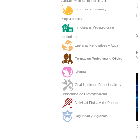
Calidad, Medioambiente, I+D+I
Informática, Diseño y
Programación
Inmobiliaria, Arquitectura e
Interiorismo
Energías Renovables y Agua
R
V
Formación Profesional y Oficios
Idiomas
Cualificaciones Profesionales y
Certificados de Profesionalidad
Actividad Física y del Deporte
Seguridad y Vigilancia