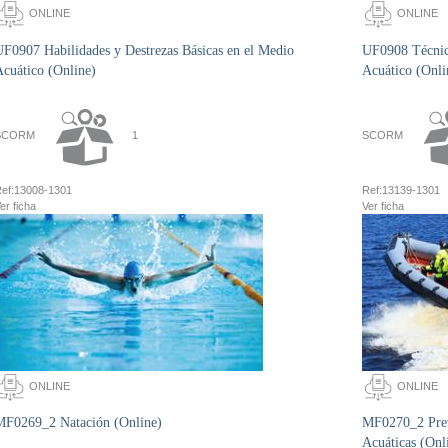
ONLINE
ONLINE
F0907 Habilidades y Destrezas Básicas en el Medio
UF0908 Técnica
cuático (Online)
Acuático (Onli
SCORM
1
SCORM
ef:
13008-1301
Ref:
13139-1301
er ficha
Ver ficha
ONLINE
ONLINE
MF0269_2 Natación (Online)
MF0270_2 Preve
Acuáticas (Onl