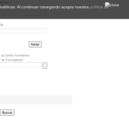
lientes
 analíticas. Al continuar navegando acepta nuestra
política de
ña:
la contraseña?
 acciones formativas
r de Formadores