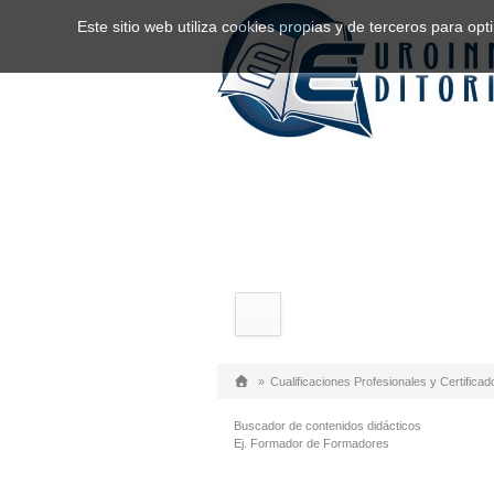
Este sitio web utiliza cookies propias y de terceros para o
»
Cualificaciones Profesionales y Certificad
Buscador de contenidos didácticos
Ej. Formador de Formadores