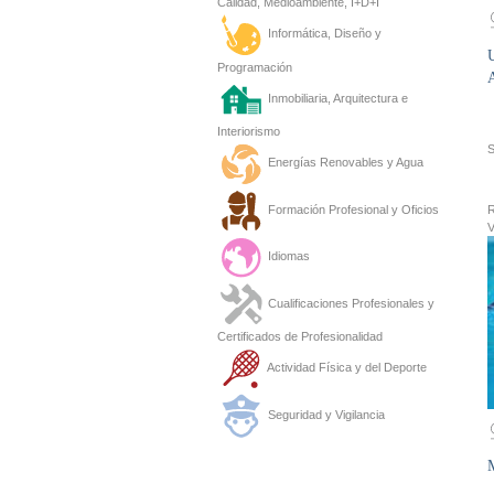
Calidad, Medioambiente, I+D+I
Informática, Diseño y
U
Programación
A
Inmobiliaria, Arquitectura e
Interiorismo
Energías Renovables y Agua
R
Formación Profesional y Oficios
V
Idiomas
Cualificaciones Profesionales y
Certificados de Profesionalidad
Actividad Física y del Deporte
Seguridad y Vigilancia