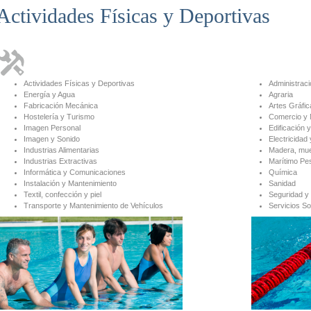
Actividades Físicas y Deportivas
Actividades Físicas y Deportivas
Administraci
Energía y Agua
Agraria
Fabricación Mecánica
Artes Gráfic
Hostelería y Turismo
Comercio y 
Imagen Personal
Edificación y
Imagen y Sonido
Electricidad 
Industrias Alimentarias
Madera, mue
Industrias Extractivas
Marítimo Pe
Informática y Comunicaciones
Química
Instalación y Mantenimiento
Sanidad
Textil, confección y piel
Seguridad y
Transporte y Mantenimiento de Vehículos
Servicios So