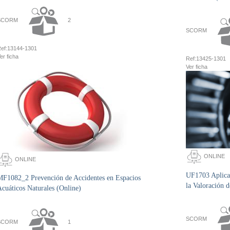
SCORM
2
SCORM
ef:
13144-1301
er ficha
Ref:
13425-1301
Ver ficha
ONLINE
ONLINE
UF1703 Aplicac
MF1082_2 Prevención de Accidentes en Espacios
la Valoración d
cuáticos Naturales (Online)
SCORM
SCORM
1