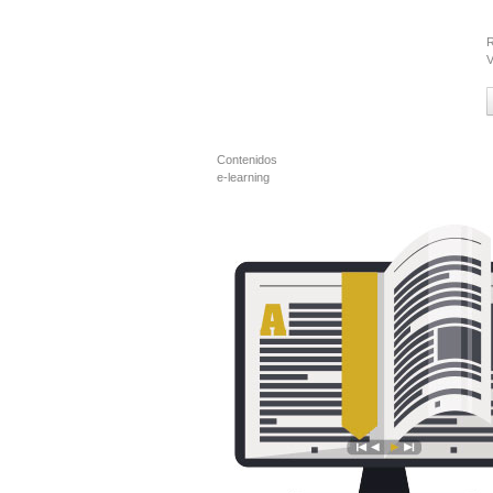
R
V
Contenidos
e-learning