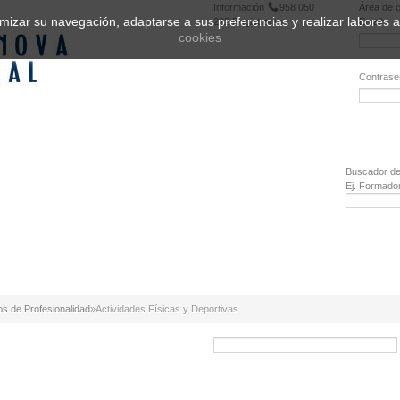
Información
958 050
Área de c
ptimizar su navegación, adaptarse a sus preferencias y realizar labores
222
Registrarse
Email:
cookies
Contrase
¿Olvidó 
Buscador de
Ej. Formado
os de Profesionalidad
»
Actividades Físicas y Deportivas