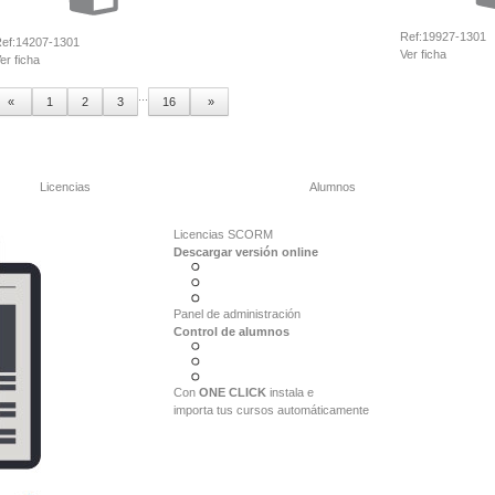
Ref:
19927-1301
ef:
14207-1301
Ver ficha
er ficha
...
«
1
2
3
16
»
Licencias
Alumnos
Licencias SCORM
Descargar versión online
Panel de administración
Control de alumnos
Con
ONE CLICK
instala e
importa tus cursos automáticamente