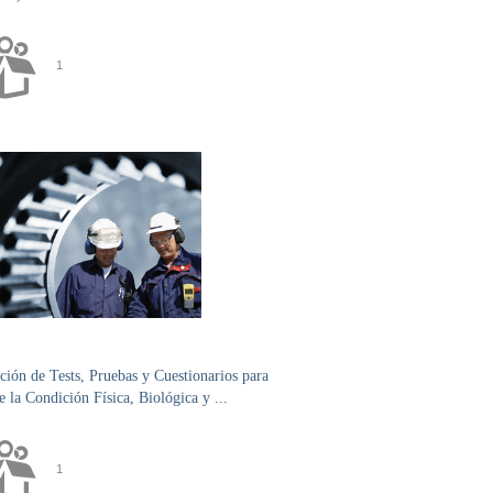
1
ión de Tests, Pruebas y Cuestionarios para
e la Condición Física, Biológica y ...
1