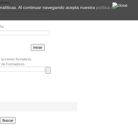
lientes
 analíticas. Al continuar navegando acepta nuestra
política de
ña:
la contraseña?
 acciones formativas
r de Formadores