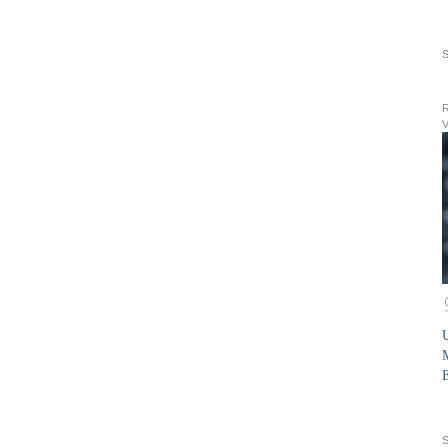
R
V
U
M
E