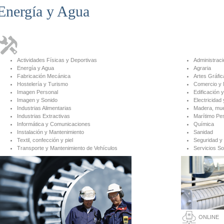
Energía y Agua
Actividades Físicas y Deportivas
Administraci
Energía y Agua
Agraria
Fabricación Mecánica
Artes Gráfic
Hostelería y Turismo
Comercio y 
Imagen Personal
Edificación y
Imagen y Sonido
Electricidad 
Industrias Alimentarias
Madera, mue
Industrias Extractivas
Marítimo Pe
Informática y Comunicaciones
Química
Instalación y Mantenimiento
Sanidad
Textil, confección y piel
Seguridad y
Transporte y Mantenimiento de Vehículos
Servicios So
ONLINE