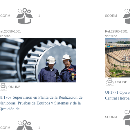
SCORM
1
SCORM
ef:
20559-1301
Ref:
22560-1301
er ficha
Ver ficha
ONLINE
ONLINE
UF1771 Operac
F1767 Supervisión en Planta de la Realización de
Central Hidroel
aniobras, Pruebas de Equipos y Sistemas y de la
jecución de ...
SCORM
SCORM
1