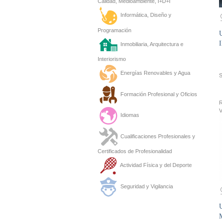
Calidad, Medioambiente, I+D+I
Informática, Diseño y
Programación
U
I
Inmobiliaria, Arquitectura e
Interiorismo
Energías Renovables y Agua
Formación Profesional y Oficios
R
V
Idiomas
Cualificaciones Profesionales y
Certificados de Profesionalidad
Actividad Física y del Deporte
Seguridad y Vigilancia
M