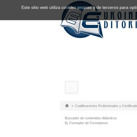
Este sitio web utiliza cookies propias y de terceros para o
»
Cualificaciones Profesionales y Certificad
Buscador de contenidos didácticos
Ej. Formador de Formadores