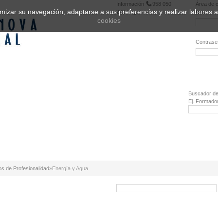
Información
958 050
Área de c
ptimizar su navegación, adaptarse a sus preferencias y realizar labores
222
Registrarse
Email:
cookies
Contrase
¿Olvidó 
Buscador de
Ej. Formado
os de Profesionalidad
»
Energía y Agua