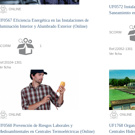
UF0572 Instala
ONLINE
Saneamiento en
F0567 Eficiencia Energética en las Instalaciones de
luminación Interior y Alumbrado Exterior (Online)
SCORM
SCORM
1
Ref:
22052-1301
Ver ficha
ef:
20104-1301
er ficha
ONLINE
ONLINE
UF0560 Prevención de Riesgos Laborales y
UF1768 Organi
edioambientales en Centrales Termoeléctricas (Online)
Centrales Hidro