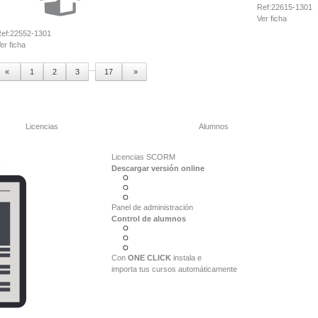
Ref:
22615-1301
Ver ficha
ef:
22552-1301
er ficha
...
«
1
2
3
17
»
Licencias
Alumnos
Licencias SCORM
Descargar versión online
Panel de administración
Control de alumnos
Con
ONE CLICK
instala e
importa tus cursos automáticamente