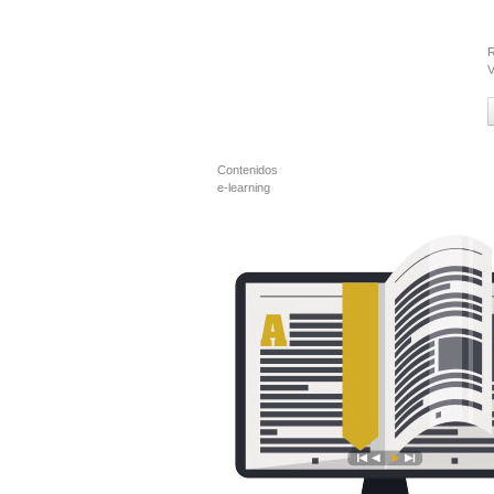
R
V
Contenidos
e-learning