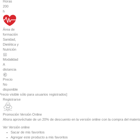
Horas
200
h
Área de
formación
Sanidad,
Dietética y
Nutrición
Modalidad
A
distancia
Precio
No
disponible
Precio visible sólo para usuarios registrados]
Registrarse
Promoción Versión Online
Ahora aprovéchate de un
20% de descuento
en la versión online con la compra del materia
Ver
Versión online
Sacar de mis favoritos
Agregar este producto a mis favoritos