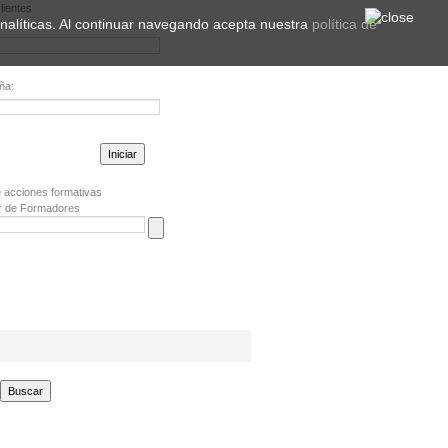
lientes
 analíticas. Al continuar navegando acepta nuestra
política de
ña:
la contraseña?
 acciones formativas
r de Formadores