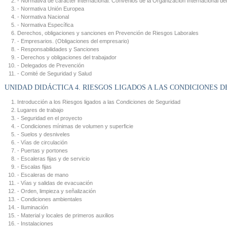
- Normativa de carácter internacional. Convenios de la Organización Internacional del
- Normativa Unión Europea
- Normativa Nacional
- Normativa Específica
Derechos, obligaciones y sanciones en Prevención de Riesgos Laborales
- Empresarios. (Obligaciones del empresario)
- Responsabilidades y Sanciones
- Derechos y obligaciones del trabajador
- Delegados de Prevención
- Comité de Seguridad y Salud
UNIDAD DIDÁCTICA 4. RIESGOS LIGADOS A LAS CONDICIONES 
Introducción a los Riesgos ligados a las Condiciones de Seguridad
Lugares de trabajo
- Seguridad en el proyecto
- Condiciones mínimas de volumen y superficie
- Suelos y desniveles
- Vías de circulación
- Puertas y portones
- Escaleras fijas y de servicio
- Escalas fijas
- Escaleras de mano
- Vías y salidas de evacuación
- Orden, limpieza y señalización
- Condiciones ambientales
- Iluminación
- Material y locales de primeros auxilios
- Instalaciones