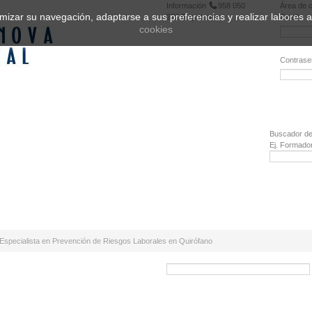
Información
958 050
Área de c
ptimizar su navegación, adaptarse a sus preferencias y realizar labores
222
Registrarse
Email:
cookies
Contrase
¿Olvidó 
Buscador de
Ej. Formado
Especialista en Prevención de Riesgos Laborales en Quirófano