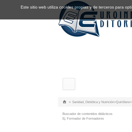
Este sitio web utiliza cookies propias y de terceros para o
»
Sanidad, Dietética y Nutrición
»
Quirófano
»
Buscador de contenidos didácticos
Ej. Formador de Formadores