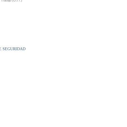
 Trabajo (O.I.T.)
DE SEGURIDAD