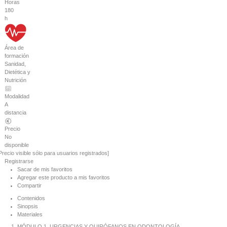
Horas
180
h
Área de
formación
Sanidad,
Dietética y
Nutrición
Modalidad
A
distancia
Precio
No
disponible
Precio visible sólo para usuarios registrados]
Registrarse
Sacar de mis favoritos
Agregar este producto a mis favoritos
Compartir
Contenidos
Sinopsis
Materiales
MÓDULO 1. URGENCIAS Y QUIRÓFANOS EN ODONTOLOGÍA