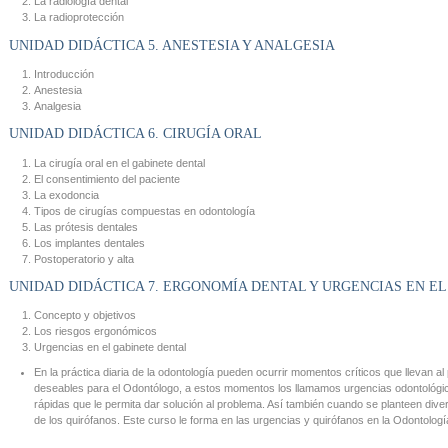
La radiología dental
La radioprotección
UNIDAD DIDÁCTICA 5. ANESTESIA Y ANALGESIA
Introducción
Anestesia
Analgesia
UNIDAD DIDÁCTICA 6. CIRUGÍA ORAL
La cirugía oral en el gabinete dental
El consentimiento del paciente
La exodoncia
Tipos de cirugías compuestas en odontología
Las prótesis dentales
Los implantes dentales
Postoperatorio y alta
UNIDAD DIDÁCTICA 7. ERGONOMÍA DENTAL Y URGENCIAS EN E
Concepto y objetivos
Los riesgos ergonómicos
Urgencias en el gabinete dental
En la práctica diaria de la odontología pueden ocurrir momentos críticos que llevan al
deseables para el Odontólogo, a estos momentos los llamamos urgencias odontológica
rápidas que le permita dar solución al problema. Así también cuando se planteen di
de los quirófanos. Este curso le forma en las urgencias y quirófanos en la Odontologí