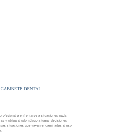
L GABINETE DENTAL
 profesional a enfrentarse a situaciones nada
s y obliga al odontólogo a tomar decisiones
versas situaciones que vayan encaminadas al uso
a.