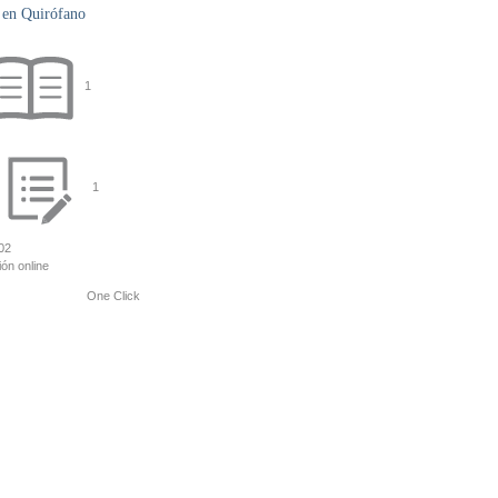
a en Quirófano
1
1
02
ión online
One Click