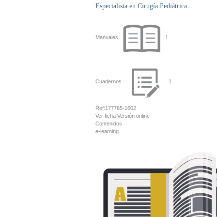
Especialista en Cirugía Pediátrica
Manuales
1
Cuadernos
1
Ref:
177765-1602
Ver ficha
Versión online
Contenidos
e-learning