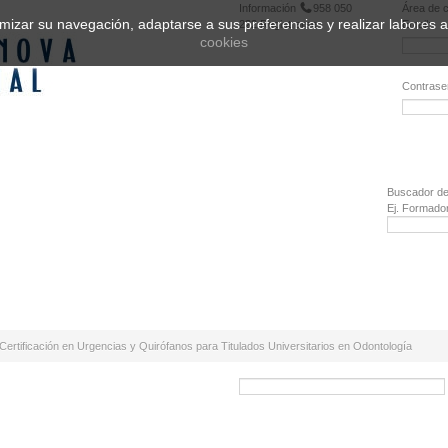
Información
958 050
Área de c
ptimizar su navegación, adaptarse a sus preferencias y realizar labores
222
Registrarse
Email:
cookies
Contrase
¿Olvidó 
Buscador de
Ej. Formado
Certificación en Urgencias y Quirófanos para Titulados Universitarios en Odontología