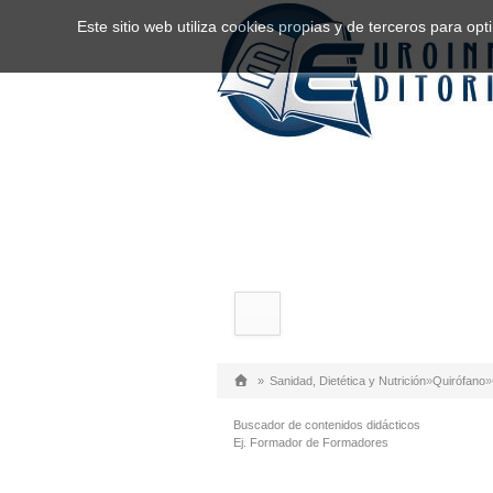
Este sitio web utiliza cookies propias y de terceros para o
»
Sanidad, Dietética y Nutrición
»
Quirófano
»
Buscador de contenidos didácticos
Ej. Formador de Formadores