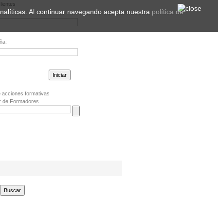
lientes
 analíticas. Al continuar navegando acepta nuestra
política de
ña:
la contraseña?
 acciones formativas
r de Formadores