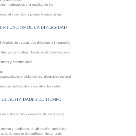
dios madurativos y la realidad de los
social y sociología juvenil. Análisis de las
 EN FUNCIÓN DE LA DIVERSIDAD
l. Análisis de causas que dificultan la integración
istas y/o xenófobas. Técnicas de observación e
sticas y orientaciones.
tc.
scapacidades y disfunciones, diversidad cultural,
emáticas individuales y sociales: las redes
 DE ACTIVIDADES DE TIEMPO
s en el desarrollo y evolución de los grupos;
imiento y confianza; de afirmación, cohesión,
rupal; de gestión de conflictos; de toma de