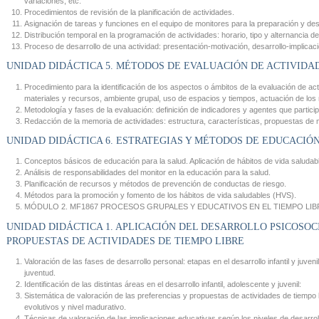
variaciones, etc.
Procedimientos de revisión de la planificación de actividades.
Asignación de tareas y funciones en el equipo de monitores para la preparación y desa
Distribución temporal en la programación de actividades: horario, tipo y alternancia d
Proceso de desarrollo de una actividad: presentación-motivación, desarrollo-implicació
UNIDAD DIDÁCTICA 5. MÉTODOS DE EVALUACIÓN DE ACTIVIDAD
Procedimiento para la identificación de los aspectos o ámbitos de la evaluación de acti
materiales y recursos, ambiente grupal, uso de espacios y tiempos, actuación de los 
Metodología y fases de la evaluación: definición de indicadores y agentes que particip
Redacción de la memoria de actividades: estructura, características, propuestas de 
UNIDAD DIDÁCTICA 6. ESTRATEGIAS Y MÉTODOS DE EDUCACIÓ
Conceptos básicos de educación para la salud. Aplicación de hábitos de vida saluda
Análisis de responsabilidades del monitor en la educación para la salud.
Planificación de recursos y métodos de prevención de conductas de riesgo.
Métodos para la promoción y fomento de los hábitos de vida saludables (HVS).
MÓDULO 2. MF1867 PROCESOS GRUPALES Y EDUCATIVOS EN EL TIEMPO LIBR
UNIDAD DIDÁCTICA 1. APLICACIÓN DEL DESARROLLO PSICOSOCI
PROPUESTAS DE ACTIVIDADES DE TIEMPO LIBRE
Valoración de las fases de desarrollo personal: etapas en el desarrollo infantil y juveni
juventud.
Identificación de las distintas áreas en el desarrollo infantil, adolescente y juvenil:
Sistemática de valoración de las preferencias y propuestas de actividades de tiempo 
evolutivos y nivel madurativo.
Técnicas de valoración de las implicaciones educativas según los niveles de desarro