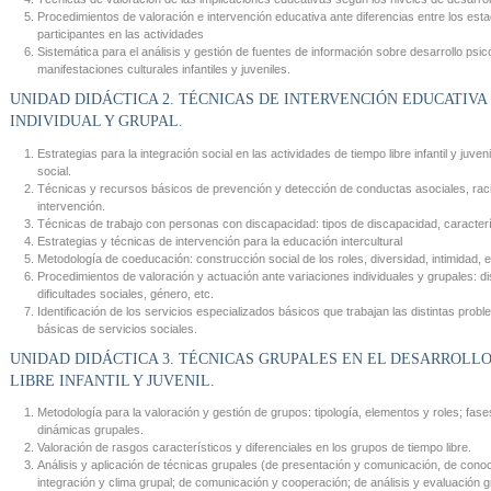
Procedimientos de valoración e intervención educativa ante diferencias entre los esta
participantes en las actividades
Sistemática para el análisis y gestión de fuentes de información sobre desarrollo psico-
manifestaciones culturales infantiles y juveniles.
UNIDAD DIDÁCTICA 2. TÉCNICAS DE INTERVENCIÓN EDUCATIVA
INDIVIDUAL Y GRUPAL.
Estrategias para la integración social en las actividades de tiempo libre infantil y juveni
social.
Técnicas y recursos básicos de prevención y detección de conductas asociales, rac
intervención.
Técnicas de trabajo con personas con discapacidad: tipos de discapacidad, caracterí
Estrategias y técnicas de intervención para la educación intercultural
Metodología de coeducación: construcción social de los roles, diversidad, intimidad, e
Procedimientos de valoración y actuación ante variaciones individuales y grupales: di
dificultades sociales, género, etc.
Identificación de los servicios especializados básicos que trabajan las distintas probl
básicas de servicios sociales.
UNIDAD DIDÁCTICA 3. TÉCNICAS GRUPALES EN EL DESARROLLO
LIBRE INFANTIL Y JUVENIL.
Metodología para la valoración y gestión de grupos: tipología, elementos y roles; fase
dinámicas grupales.
Valoración de rasgos característicos y diferenciales en los grupos de tiempo libre.
Análisis y aplicación de técnicas grupales (de presentación y comunicación, de conoc
integración y clima grupal; de comunicación y cooperación; de análisis y evaluación g