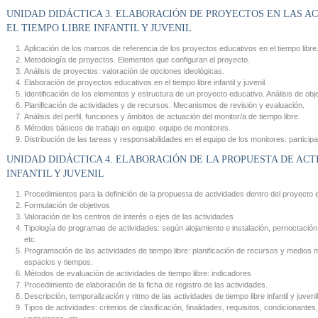
UNIDAD DIDÁCTICA 3. ELABORACIÓN DE PROYECTOS EN LAS A
EL TIEMPO LIBRE INFANTIL Y JUVENIL
Aplicación de los marcos de referencia de los proyectos educativos en el tiempo libre
Metodología de proyectos. Elementos que configuran el proyecto.
Análisis de proyectos: valoración de opciones ideológicas.
Elaboración de proyectos educativos en el tiempo libre infantil y juvenil.
Identificación de los elementos y estructura de un proyecto educativo. Análisis de obj
Planificación de actividades y de recursos. Mecanismos de revisión y evaluación.
Análisis del perfil, funciones y ámbitos de actuación del monitor/a de tiempo libre.
Métodos básicos de trabajo en equipo: equipo de monitores.
Distribución de las tareas y responsabilidades en el equipo de los monitores: partici
UNIDAD DIDÁCTICA 4. ELABORACIÓN DE LA PROPUESTA DE ACT
INFANTIL Y JUVENIL
Procedimientos para la definición de la propuesta de actividades dentro del proyecto 
Formulación de objetivos
Valoración de los centros de interés o ejes de las actividades
Tipología de programas de actividades: según alojamiento e instalación, pernoctación,
etc.
Programación de las actividades de tiempo libre: planificación de recursos y medios m
espacios y tiempos.
Métodos de evaluación de actividades de tiempo libre: indicadores
Procedimiento de elaboración de la ficha de registro de las actividades.
Descripción, temporalización y ritmo de las actividades de tiempo libre infantil y juvenil
Tipos de actividades: criterios de clasificación, finalidades, requisitos, condicionant