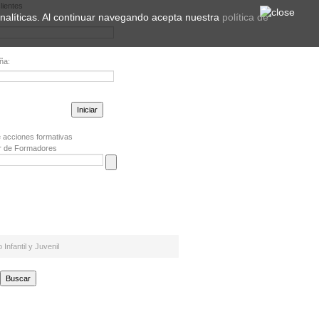
lientes
 analíticas. Al continuar navegando acepta nuestra
política de
ña:
la contraseña?
 acciones formativas
r de Formadores
nfantil y Juvenil