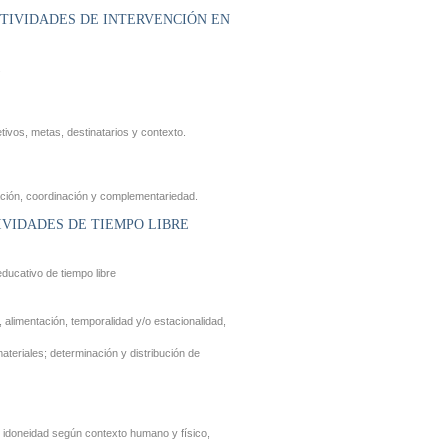
CTIVIDADES DE INTERVENCIÓN EN
.
etivos, metas, destinatarios y contexto.
pación, coordinación y complementariedad.
IVIDADES DE TIEMPO LIBRE
educativo de tiempo libre
 alimentación, temporalidad y/o estacionalidad,
ateriales; determinación y distribución de
es, idoneidad según contexto humano y físico,