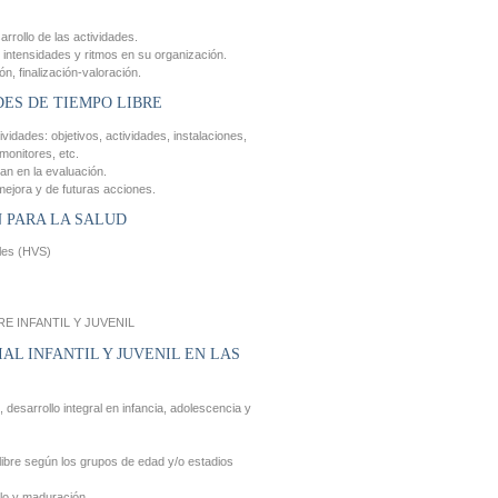
rrollo de las actividades.
e intensidades y ritmos en su organización.
n, finalización-valoración.
ES DE TIEMPO LIBRE
vidades: objetivos, actividades, instalaciones,
monitores, etc.
an en la evaluación.
mejora y de futuras acciones.
N PARA LA SALUD
bles (HVS)
E INFANTIL Y JUVENIL
AL INFANTIL Y JUVENIL EN LAS
l, desarrollo integral en infancia, adolescencia y
libre según los grupos de edad y/o estadios
llo y maduración.