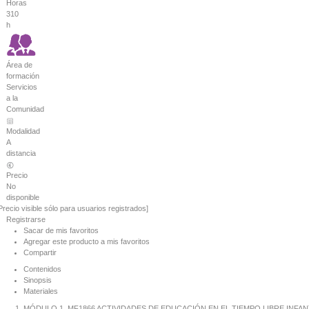
Horas
310
h
Área de
formación
Servicios
a la
Comunidad
Modalidad
A
distancia
Precio
No
disponible
Precio visible sólo para usuarios registrados]
Registrarse
Sacar de mis favoritos
Agregar este producto a mis favoritos
Compartir
Contenidos
Sinopsis
Materiales
MÓDULO 1. MF1866 ACTIVIDADES DE EDUCACIÓN EN EL TIEMPO LIBRE INFANT