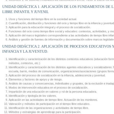
UNIDAD DIDÁCTICA 1. APLICACIÓN DE LOS FUNDAMENTOS DE L
LIBRE INFANTIL Y JUVENIL
Usos y funciones del tiempo libre en la sociedad actual.
Cuantificación, distribución y funciones del ocio y tiempo libre en la infancia y juventud
Aplicación para la educación integral y el proceso de socialización.
Funciones del ocio como tiempo libre social y educativo: contextos, actividades, y m
Aplicación del marco legislativo correspondiente a las actividades de tiempo libre infant
Análisis y gestión de fuentes de información y documentación sobre marcos legislativ
UNIDAD DIDÁCTICA 2. APLICACIÓN DE PROCESOS EDUCATIVOS 
INFANCIA Y LA JUVENTUD.
Identificación y caracterización de los distintos contextos educativos (educación formal
métodos, contextos, etc.)
Identificación y caracterización de los distintos agentes educativos y socializadores: 
escuela, barrio, medios de comunicación, organizaciones/asociaciones (grupos forma
Aplicación del proceso de socialización en la infancia, adolescencia y juventud.
Elementos y factores de apoyo y de riesgo.
Análisis de causas y consecuencias, individuales y grupales, de la exclusión e inadap
Modos de intervención educativa en el proceso de socialización.
Impartición de una educación en valores y rol de la persona educadora.
Identificación y tipología de los valores.
Aplicación en las actividades de tiempo libre. Actuación de los monitores.
Valoración y métodos de participación en el tiempo libre educativo.
Identificación de las organizaciones y actividades de tiempo libre.
Métodos y estrategias de aprendizaje para la participación.