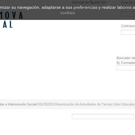
Información
958 050
Área de c
ptimizar su navegación, adaptarse a sus preferencias y realizar labores
222
Registrarse
Email:
cookies
Contrase
¿Olvidó 
Buscador de
Ej. Formado
les e Intervención Social
»
SSCB0209 Dinamización de Actividades de Tiempo Libre Educativo I