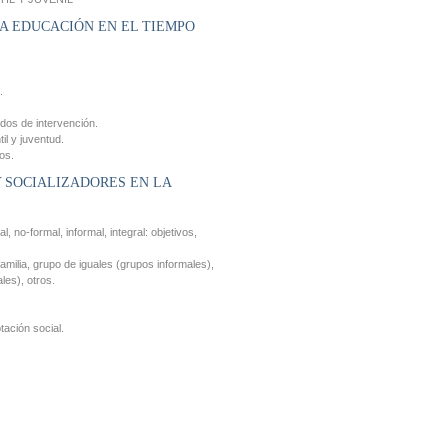
A EDUCACIÓN EN EL TIEMPO
.
odos de intervención.
il y juventud.
os.
Y SOCIALIZADORES EN LA
, no-formal, informal, integral: objetivos,
familia, grupo de iguales (grupos informales),
les), otros.
tación social.