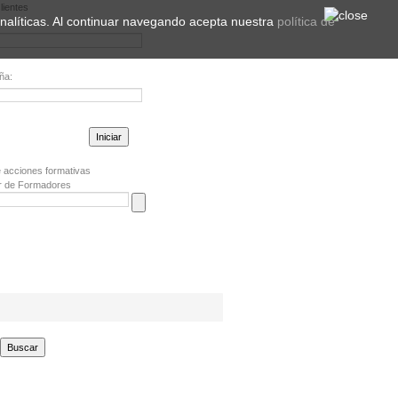
lientes
 analíticas. Al continuar navegando acepta nuestra
política de
ña:
la contraseña?
 acciones formativas
r de Formadores