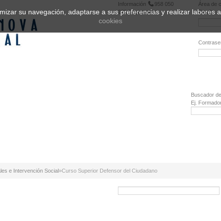
Información
958 050
Área de c
ptimizar su navegación, adaptarse a sus preferencias y realizar labores
222
Registrarse
Email:
cookies
Contrase
¿Olvidó 
Buscador de
Ej. Formado
les e Intervención Social
»
Curso Superior Defensor del Ciudadano