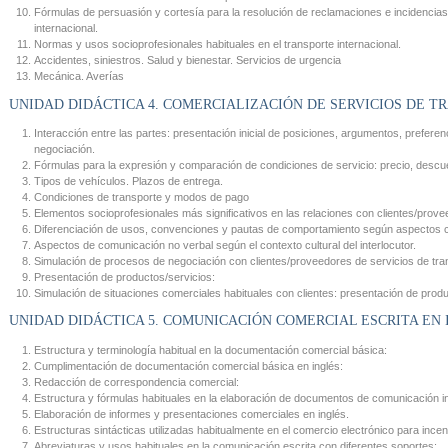
Fórmulas de persuasión y cortesía para la resolución de reclamaciones e incidencias p
internacional.
Normas y usos socioprofesionales habituales en el transporte internacional.
Accidentes, siniestros. Salud y bienestar. Servicios de urgencia
Mecánica. Averías
UNIDAD DIDÁCTICA 4. COMERCIALIZACIÓN DE SERVICIOS DE T
Interacción entre las partes: presentación inicial de posiciones, argumentos, prefer
negociación.
Fórmulas para la expresión y comparación de condiciones de servicio: precio, descu
Tipos de vehículos. Plazos de entrega.
Condiciones de transporte y modos de pago
Elementos socioprofesionales más significativos en las relaciones con clientes/prove
Diferenciación de usos, convenciones y pautas de comportamiento según aspectos cul
Aspectos de comunicación no verbal según el contexto cultural del interlocutor.
Simulación de procesos de negociación con clientes/proveedores de servicios de tra
Presentación de productos/servicios:
Simulación de situaciones comerciales habituales con clientes: presentación de produc
UNIDAD DIDÁCTICA 5. COMUNICACIÓN COMERCIAL ESCRITA EN 
Estructura y terminología habitual en la documentación comercial básica:
Cumplimentación de documentación comercial básica en inglés:
Redacción de correspondencia comercial:
Estructura y fórmulas habituales en la elaboración de documentos de comunicación in
Elaboración de informes y presentaciones comerciales en inglés.
Estructuras sintácticas utilizadas habitualmente en el comercio electrónico para incent
Abreviaturas y usos habituales en la comunicación escrita con diferentes soportes: