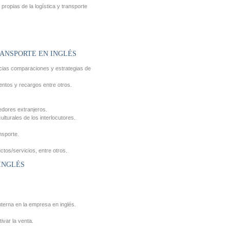
ropias de la logística y transporte
RANSPORTE EN INGLÉS
encias comparaciones y estrategias de
entos y recargos entre otros.
edores extranjeros.
turales de los interlocutores.
nsporte.
tos/servicios, entre otros.
INGLÉS
terna en la empresa en inglés.
ivar la venta.