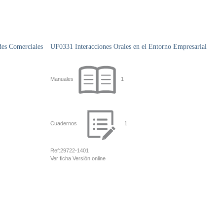
des Comerciales
UF0331 Interacciones Orales en el Entorno Empresarial
Manuales
1
Cuadernos
1
Ref:
29722-1401
Ver ficha
Versión online