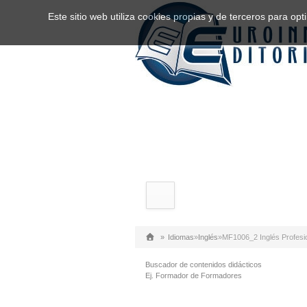
Este sitio web utiliza cookies propias y de terceros para o
»
Idiomas
»
Inglés
»
MF1006_2 Inglés Profesio
Buscador de contenidos didácticos
Ej. Formador de Formadores