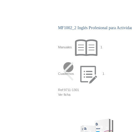
MF1002_2 Inglés Profesional para Activida
Manuales
1
Cuadernos
1
Ref:
9711-1301
Ver ficha