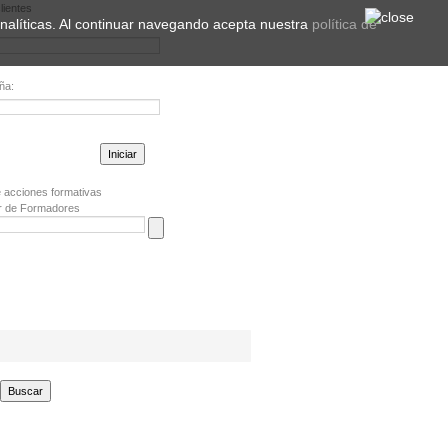
lientes
 analíticas. Al continuar navegando acepta nuestra
política de
ña:
la contraseña?
 acciones formativas
r de Formadores