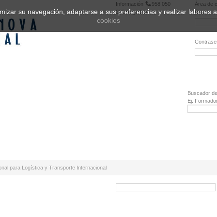
Información
958 050
Área de c
ptimizar su navegación, adaptarse a sus preferencias y realizar labores
222
Registrarse
Email:
cookies
Contrase
¿Olvidó 
Buscador de
Ej. Formado
nal para Logística y Transporte Internacional