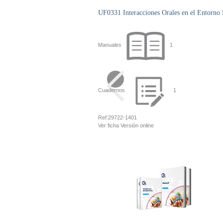
UF0331 Interacciones Orales en el Entorno
Manuales
1
Cuadernos
1
Ref:
29722-1401
Ver ficha
Versión online