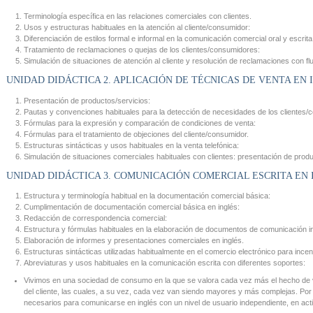
Terminología específica en las relaciones comerciales con clientes.
Usos y estructuras habituales en la atención al cliente/consumidor:
Diferenciación de estilos formal e informal en la comunicación comercial oral y escrita
Tratamiento de reclamaciones o quejas de los clientes/consumidores:
Simulación de situaciones de atención al cliente y resolución de reclamaciones con flu
UNIDAD DIDÁCTICA 2. APLICACIÓN DE TÉCNICAS DE VENTA EN 
Presentación de productos/servicios:
Pautas y convenciones habituales para la detección de necesidades de los clientes/
Fórmulas para la expresión y comparación de condiciones de venta:
Fórmulas para el tratamiento de objeciones del cliente/consumidor.
Estructuras sintácticas y usos habituales en la venta telefónica:
Simulación de situaciones comerciales habituales con clientes: presentación de produc
UNIDAD DIDÁCTICA 3. COMUNICACIÓN COMERCIAL ESCRITA EN 
Estructura y terminología habitual en la documentación comercial básica:
Cumplimentación de documentación comercial básica en inglés:
Redacción de correspondencia comercial:
Estructura y fórmulas habituales en la elaboración de documentos de comunicación in
Elaboración de informes y presentaciones comerciales en inglés.
Estructuras sintácticas utilizadas habitualmente en el comercio electrónico para incent
Abreviaturas y usos habituales en la comunicación escrita con diferentes soportes:
Vivimos en una sociedad de consumo en la que se valora cada vez más el hecho de v
del cliente, las cuales, a su vez, cada vez van siendo mayores y más complejas. Por 
necesarios para comunicarse en inglés con un nivel de usuario independiente, en act