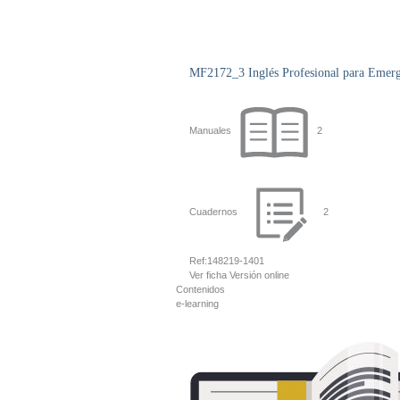
MF2172_3 Inglés Profesional para Emerg
Manuales
2
Cuadernos
2
Ref:
148219-1401
Ver ficha
Versión online
Contenidos
e-learning