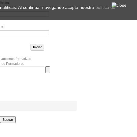
lientes
 analíticas. Al continuar navegando acepta nuestra
política de
ña:
la contraseña?
 acciones formativas
r de Formadores