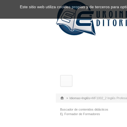
Este sitio web utiliza cookies propias y de terceros para o
»
Idiomas
»
Inglés
»
MF1002_2 Inglés Profesio
Buscador de contenidos didácticos
Ej. Formador de Formadores