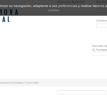
Información
958 050
Área de c
ptimizar su navegación, adaptarse a sus preferencias y realizar labores
222
Registrarse
Email:
cookies
Contrase
¿Olvidó 
Buscador de
Ej. Formado
nal para Actividades Comerciales