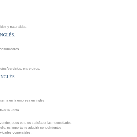
.
idez y naturalidad.
INGLÉS.
consumidores.
tos/servicios, entre otros.
INGLÉS.
terna en la empresa en inglés.
ivar la venta.
ender, pues esto es satisfacer las necesidades
ello, es importante adquirir conocimientos
ividades comerciales.