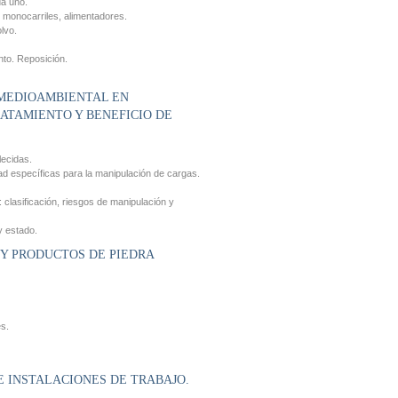
da uno.
 monocarriles, alimentadores.
olvo.
nto. Reposición.
 MEDIOAMBIENTAL EN
ATAMIENTO Y BENEFICIO DE
lecidas.
d específicas para la manipulación de cargas.
 clasificación, riesgos de manipulación y
y estado.
 Y PRODUCTOS DE PIEDRA
es.
E INSTALACIONES DE TRABAJO.