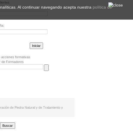
lientes
 analíticas. Al continuar navegando acepta nuestra
política de
ña:
la contraseña?
 acciones formativas
r de Formadores
ración de Piedra Natural y de Tratamiento y