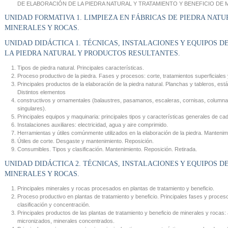
DE ELABORACIÓN DE LA PIEDRA NATURAL Y TRATAMIENTO Y BENEFICIO DE 
UNIDAD FORMATIVA 1. LIMPIEZA EN FÁBRICAS DE PIEDRA NATU
MINERALES Y ROCAS.
UNIDAD DIDÁCTICA 1. TÉCNICAS, INSTALACIONES Y EQUIPOS 
LA PIEDRA NATURAL Y PRODUCTOS RESULTANTES.
Tipos de piedra natural. Principales características.
Proceso productivo de la piedra. Fases y procesos: corte, tratamientos superficiale
Principales productos de la elaboración de la piedra natural. Planchas y tableros, est
Distintos elementos
constructivos y ornamentales (balaustres, pasamanos, escaleras, cornisas, column
singulares).
Principales equipos y maquinaria: principales tipos y características generales de ca
Instalaciones auxiliares: electricidad, agua y aire comprimido.
Herramientas y útiles comúnmente utilizados en la elaboración de la piedra. Mantenim
Útiles de corte. Desgaste y mantenimiento. Reposición.
Consumibles. Tipos y clasificación. Mantenimiento. Reposición. Retirada.
UNIDAD DIDÁCTICA 2. TÉCNICAS, INSTALACIONES Y EQUIPOS D
MINERALES Y ROCAS.
Principales minerales y rocas procesados en plantas de tratamiento y beneficio.
Proceso productivo en plantas de tratamiento y beneficio. Principales fases y proceso
clasificación y concentración.
Principales productos de las plantas de tratamiento y beneficio de minerales y rocas:
micronizados, minerales concentrados.