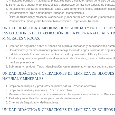
Principales equipos y maquinaria: principales tipos y características generales de ca
Sistemas de transporte continuo: cintas transportadoras, transportadoras de bandas,
Instalaciones auxiliares: electricidad, agua y aire comprimido, lodos, eliminación del p
Herramientas y útiles comúnmente utilizados. Mantenimiento.
Útiles de trituración y molienda, clasificación y concentración: desgaste y mantenimie
Consumibles. Tipos y clasificación. Mantenimiento. Reposición. Retirada.
UNIDAD DIDÁCTICA 3. MEDIDAS DE SEGURIDAD Y PROTECCIÓN
INSTALACIONES DE ELABORACIÓN DE LA PIEDRA NATURAL Y TR
MINERALES Y ROCAS.
Criterios de seguridad sobre el tránsito en la planta: itinerarios y señalizaciones estab
Herramientas y medios auxiliares para la manipulación de cagas. Normas de segurida
Estabilización de los diversos elementos de piedra y minerales. Útiles y técnicas.
Productos químicos empleados en el tratamiento de minerales, rocas y piedra natural:
medidas preventivas.
Sobrantes y residuos. Tipos. Identificación. Almacenamiento y retirada según su tipo 
UNIDAD DIDÁCTICA 4. OPERACIONES DE LIMPIEZA DE BLOQUES
NATURAL Y MINERALES.
Limpieza de bloques y productos de piedra natural. Proceso operativo.
Limpieza de áridos y minerales. Proceso operativo.
Máquinas, herramientas y medios auxiliares en las operaciones de limpieza. Dilucion
Retirada y estabilización de las planchas de piedra natural.
Criterios de Seguridad y Medioambiente.
UNIDAD DIDÁCTICA 5. OPERACIONES DE LIMPIEZA DE EQUIPOS 