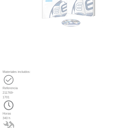
Materiales incluidos:
Referencia
211769-
1701
Horas
340 h