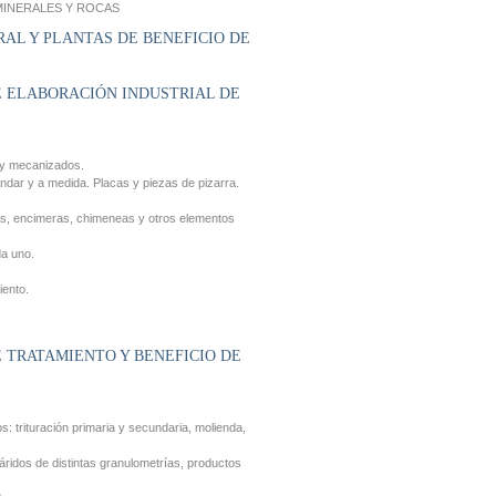
MINERALES Y ROCAS
RAL Y PLANTAS DE BENEFICIO DE
DE ELABORACIÓN INDUSTRIAL DE
s y mecanizados.
ándar y a medida. Placas y piezas de pizarra.
as, encimeras, chimeneas y otros elementos
da uno.
iento.
E TRATAMIENTO Y BENEFICIO DE
s: trituración primaria y secundaria, molienda,
 áridos de distintas granulometrías, productos