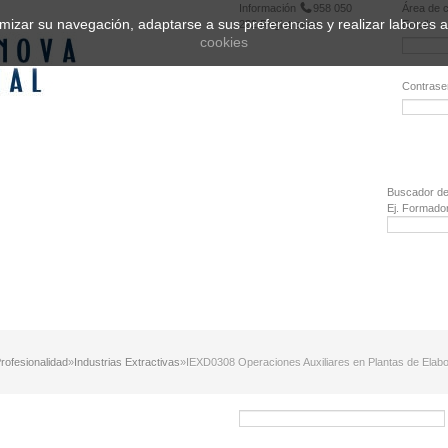
Información
958 050
Área de c
ptimizar su navegación, adaptarse a sus preferencias y realizar labores
222
Registrarse
Email:
cookies
Contrase
¿Olvidó 
Buscador de
Ej. Formado
Profesionalidad
»
Industrias Extractivas
»
IEXD0308 Operaciones Auxiliares en Plantas de Elabo