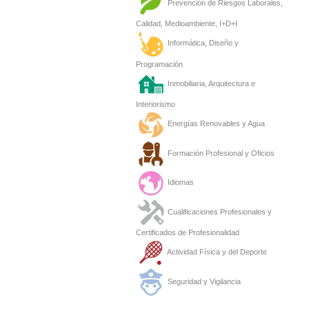
Prevención de Riesgos Laborales,
Calidad, Medioambiente, I+D+I
Informática, Diseño y
Programación
Inmobiliaria, Arquitectura e
Interiorismo
Energías Renovables y Agua
Formación Profesional y Oficios
Idiomas
Cualificaciones Profesionales y
Certificados de Profesionalidad
Actividad Física y del Deporte
Seguridad y Vigilancia