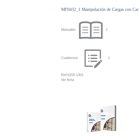
MF0432_1 Manipulación de Cargas con Carre
Manuales
1
Cuadernos
1
Ref:
6159-1301
Ver ficha