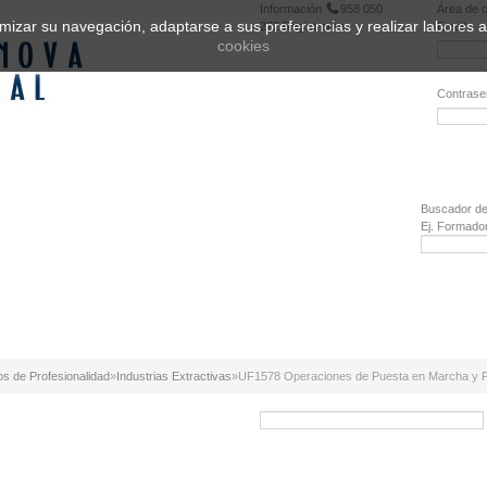
Información
958 050
Área de c
ptimizar su navegación, adaptarse a sus preferencias y realizar labores
222
Registrarse
Email:
cookies
Contrase
¿Olvidó 
Buscador de
Ej. Formado
os de Profesionalidad
»
Industrias Extractivas
»
UF1578 Operaciones de Puesta en Marcha y Pr