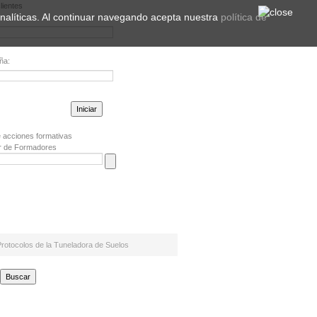
lientes
 analíticas. Al continuar navegando acepta nuestra
política de
ña:
la contraseña?
 acciones formativas
r de Formadores
otocolos de la Tuneladora de Suelos