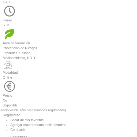
1901
Horas
50 h
Área de formación
Prevención de Riesgos
Laborales, Calidad,
Medioambiente, I+D+I
Modalidad
Online
Precio
No
disponible
Precio visible sólo para usuarios registrados]
Registrarse
Sacar de mis favoritos
Agregar este producto a mis favoritos
Compartir