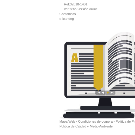
Ref:
32618-1401
Ver ficha
Versión online
Contenidos
e-learning
Mapa Web
-
Condiciones de compra
-
Política de P
Política de Calidad y Medio Ambiente