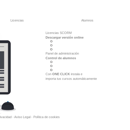
Licencias
Alumnos
Licencias SCORM
Descargar versión online
Panel de administración
Control de alumnos
Con
ONE CLICK
instala e
importa tus cursos automáticamente
rivacidad
-
Aviso Legal
-
Política de cookies