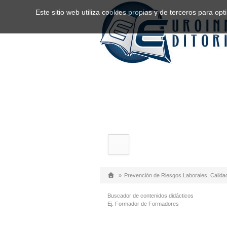
Este sitio web utiliza cookies propias y de terceros para o
»
Prevención de Riesgos Laborales, Calida
Buscador de contenidos didácticos
Ej. Formador de Formadores