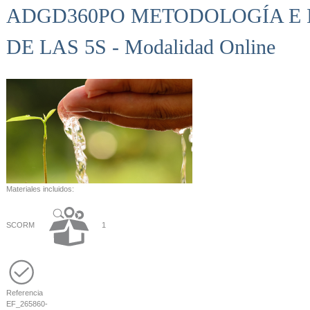
ADGD360PO METODOLOGÍA E
DE LAS 5S - Modalidad Online
Materiales incluidos:
SCORM
1
Referencia
EF_265860-