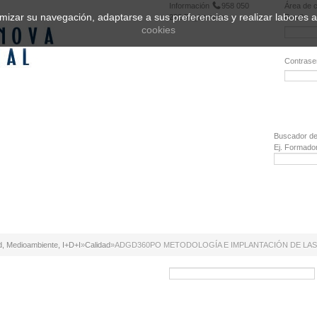
Información
958 050
Área de c
ptimizar su navegación, adaptarse a sus preferencias y realizar labores
222
Registrarse
Email:
cookies
Contrase
¿Olvidó 
Buscador de
Ej. Formado
d, Medioambiente, I+D+I
»
Calidad
»
ADGD360PO METODOLOGÍA E IMPLANTACIÓN DE LAS