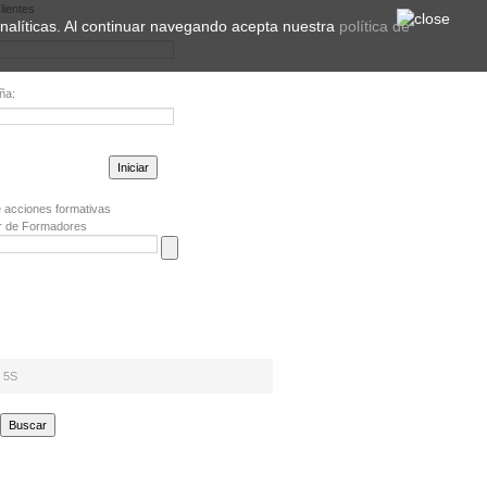
lientes
 analíticas. Al continuar navegando acepta nuestra
política de
ña:
la contraseña?
 acciones formativas
r de Formadores
 5S