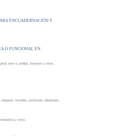
 PARA ENCUADERNACIÓN Y
CA O FUNCIONAL EN
ral, wire-o, anillas, fastener u otros.
, plegado, hendido, perforado, taladrado,
aminadora y otros.