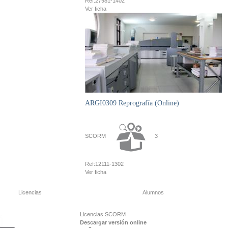
Ref:
27981-1402
Ver ficha
ARGI0309 Reprografía (Online)
SCORM
3
Ref:
12111-1302
Ver ficha
Licencias
Alumnos
Licencias SCORM
Descargar versión online