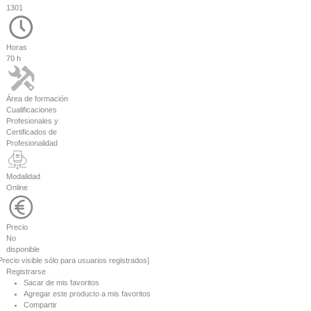
1301
Horas
70 h
Área de formación
Cualificaciones
Profesionales y
Certificados de
Profesionalidad
Modalidad
Online
Precio
No
disponible
Precio visible sólo para usuarios registrados]
Registrarse
Sacar de mis favoritos
Agregar este producto a mis favoritos
Compartir