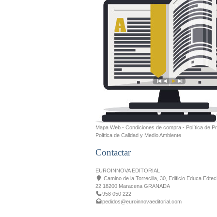
Mapa Web
-
Condiciones de compra
-
Política de P
Política de Calidad y Medio Ambiente
Contactar
EUROINNOVA EDITORIAL
Camino de la Torrecilla, 30, Edificio Educa Edtec
22 18200 Maracena GRANADA
958 050 222
pedidos@euroinnovaeditorial.com