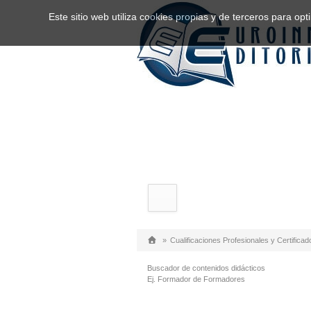
Este sitio web utiliza cookies propias y de terceros para o
»
Cualificaciones Profesionales y Certificad
Buscador de contenidos didácticos
Ej. Formador de Formadores