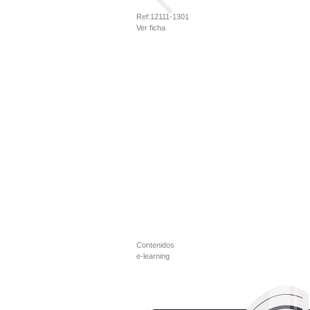
Ref:
12111-1301
Ver ficha
Contenidos
e-learning