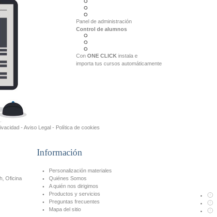
Panel de administración
Control de alumnos
Con
ONE CLICK
instala e
importa tus cursos automáticamente
rivacidad
-
Aviso Legal
-
Política de cookies
Información
Personalización materiales
h, Oficina
Quiénes Somos
A quién nos dirigimos
Productos y servicios
Preguntas frecuentes
Mapa del sitio