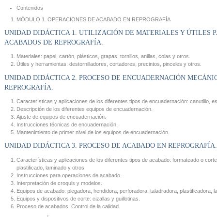
Contenidos
MÓDULO 1. OPERACIONES DE ACABADO EN REPROGRAFÍA
UNIDAD DIDÁCTICA 1. UTILIZACIÓN DE MATERIALES Y ÚTILES
ACABADOS DE REPROGRAFÍA.
Materiales: papel, cartón, plásticos, grapas, tornillos, anillas, colas y otros.
Útiles y herramientas: destornilladores, cortadores, precintos, pinceles y otros.
UNIDAD DIDÁCTICA 2. PROCESO DE ENCUADERNACIÓN MECÁNI
REPROGRAFÍA.
Características y aplicaciones de los diferentes tipos de encuadernación: canutillo, espi
Descripción de los diferentes equipos de encuadernación.
Ajuste de equipos de encuadernación.
Instrucciones técnicas de encuadernación.
Mantenimiento de primer nivel de los equipos de encuadernación.
UNIDAD DIDÁCTICA 3. PROCESO DE ACABADO EN REPROGRAFÍA.
Características y aplicaciones de los diferentes tipos de acabado: formateado o corte
plastificado, laminado y otros.
Instrucciones para operaciones de acabado.
Interpretación de croquis y modelos.
Equipos de acabado: plegadora, hendidora, perforadora, taladradora, plastificadora, l
Equipos y dispositivos de corte: cizallas y guillotinas.
Proceso de acabados. Control de la calidad.