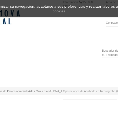
Información
958 050
Área de c
ptimizar su navegación, adaptarse a sus preferencias y realizar labores
222
Registrarse
Email:
cookies
Contrase
¿Olvidó 
Buscador de
Ej. Formado
os de Profesionalidad
»
Artes Gráficas
»
MF1324_1 Operaciones de Acabado en Reprografía (O