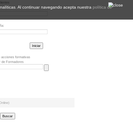
lientes
 analíticas. Al continuar navegando acepta nuestra
política de
ña:
la contraseña?
 acciones formativas
r de Formadores
nline)