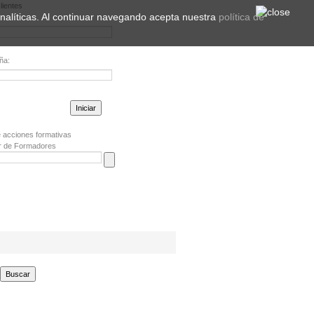
lientes
 analíticas. Al continuar navegando acepta nuestra
política de
ña:
la contraseña?
 acciones formativas
r de Formadores