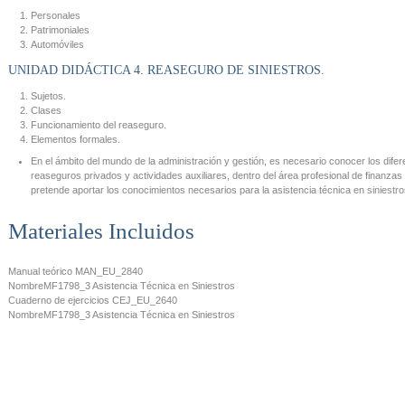
Personales
Patrimoniales
Automóviles
UNIDAD DIDÁCTICA 4. REASEGURO DE SINIESTROS.
Sujetos.
Clases
Funcionamiento del reaseguro.
Elementos formales.
En el ámbito del mundo de la administración y gestión, es necesario conocer los dif
reaseguros privados y actividades auxiliares, dentro del área profesional de finanzas
pretende aportar los conocimientos necesarios para la asistencia técnica en siniestro
Materiales Incluidos
Manual teórico
MAN_EU_2840
Nombre
MF1798_3 Asistencia Técnica en Siniestros
Cuaderno de ejercicios
CEJ_EU_2640
Nombre
MF1798_3 Asistencia Técnica en Siniestros