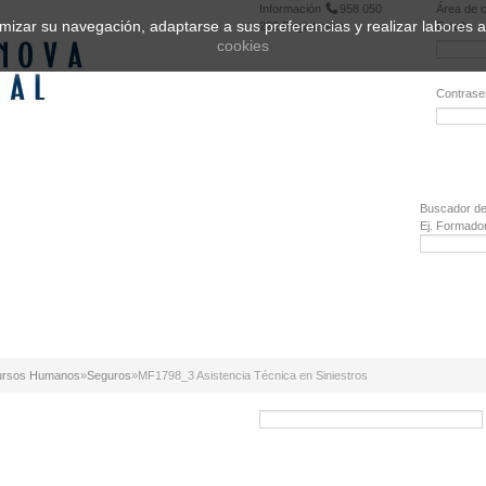
Información
958 050
Área de c
ptimizar su navegación, adaptarse a sus preferencias y realizar labores
222
Registrarse
Email:
cookies
Contrase
¿Olvidó 
Buscador de
Ej. Formado
cursos Humanos
»
Seguros
»
MF1798_3 Asistencia Técnica en Siniestros