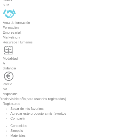
50 h
Área de formación
Formación
Empresarial,
Marketing y
Recursos Humanos
Modalidad
A
distancia
Precio
No
disponible
Precio visible sólo para usuarios registrados]
Registrarse
Sacar de mis favoritos
Agregar este producto a mis favoritos
Compartir
Contenidos
Sinopsis
Materiales