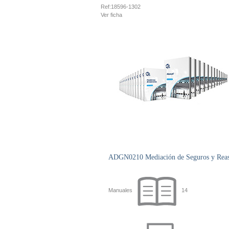
Ref:
18596-1302
Ver ficha
ADGN0210 Mediación de Seguros y Reaseg
Manuales
14