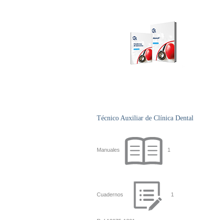
Técnico Auxiliar de Clínica Dental
Manuales
1
Cuadernos
1