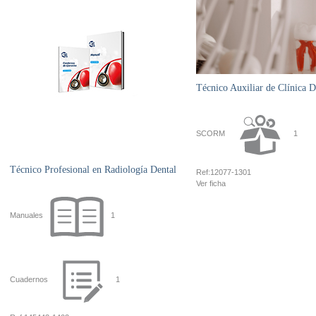
Técnico Auxiliar de Clínica D
SCORM
1
Técnico Profesional en Radiología Dental
Ref:
12077-1301
Ver ficha
Manuales
1
Cuadernos
1