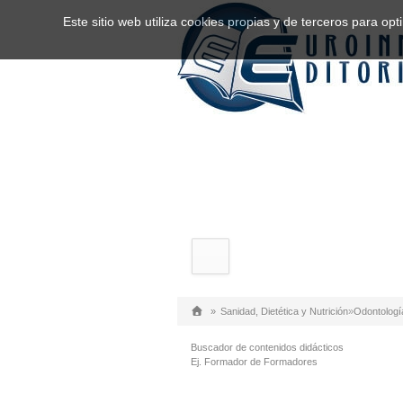
Este sitio web utiliza cookies propias y de terceros para o
»
Sanidad, Dietética y Nutrición
»
Odontologí
Buscador de contenidos didácticos
Ej. Formador de Formadores