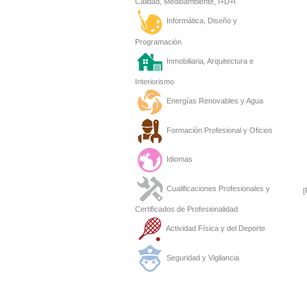
Calidad, Medioambiente, I+D+I
Informática, Diseño y
Programación
Inmobiliaria, Arquitectura e
Interiorismo
Energías Renovables y Agua
Formación Profesional y Oficios
Idiomas
Cualificaciones Profesionales y
[
Certificados de Profesionalidad
Actividad Física y del Deporte
Seguridad y Vigilancia