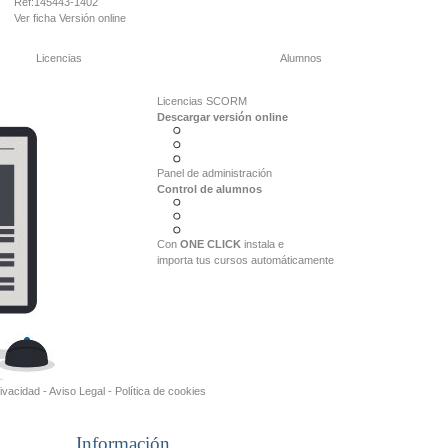
Ref:
145443-1402
Ver ficha
Versión online
Licencias
Alumnos
Licencias SCORM
Descargar versión online
Panel de administración
Control de alumnos
Con
ONE CLICK
instala e
importa tus cursos automáticamente
rivacidad
-
Aviso Legal
-
Política de cookies
Información