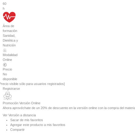
60
h
Área de
formación
Sanidad,
Dietética y
Nutrición
Modalidad
Online
Precio
No
disponible
Precio visible sólo para usuarios registrados]
Registrarse
Promoción Versión Online
Ahora aprovéchate de un
20% de descuento
en la versión online con la compra del materia
Ver
Versión a distancia
Sacar de mis favoritos
Agregar este producto a mis favoritos
Compartir