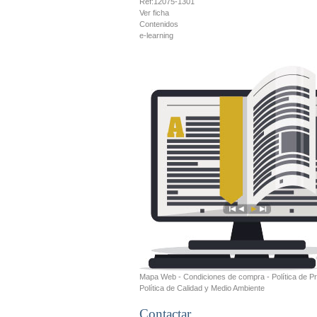
Ref:
12075-1301
Ver ficha
Contenidos
e-learning
Mapa Web
-
Condiciones de compra
-
Política de P
Política de Calidad y Medio Ambiente
Contactar