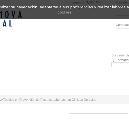
Información
958 050
Área de c
ptimizar su navegación, adaptarse a sus preferencias y realizar labores
222
Registrarse
Email:
cookies
Contrase
¿Olvidó 
Buscador de
Ej. Formado
a
»
Técnico en Prevención de Riesgos Laborales en Clínicas Dentales