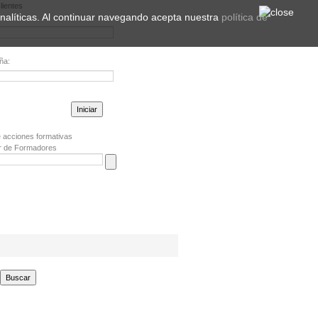
lientes
 analíticas. Al continuar navegando acepta nuestra
política de
ña:
la contraseña?
 acciones formativas
r de Formadores