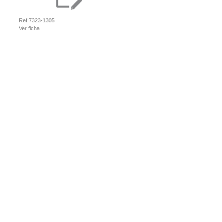
Ref:
7323-1305
Ver ficha