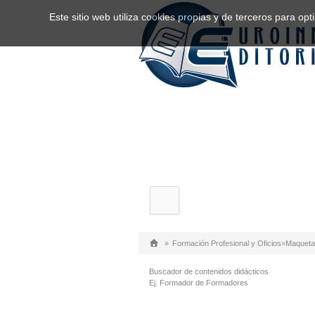
Este sitio web utiliza cookies propias y de terceros para o
»
Formación Profesional y Oficios
»
Maquetac
Buscador de contenidos didácticos
Ej. Formador de Formadores