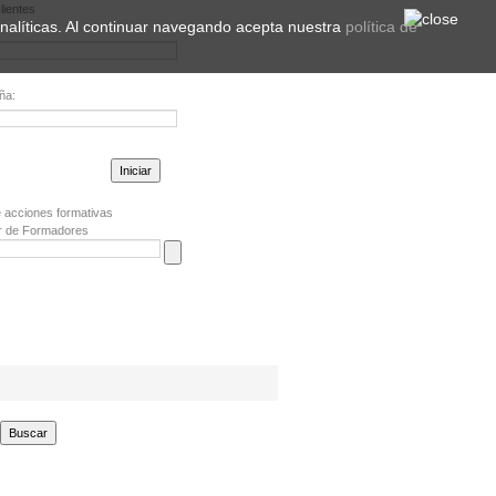
lientes
 analíticas. Al continuar navegando acepta nuestra
política de
ña:
la contraseña?
 acciones formativas
r de Formadores