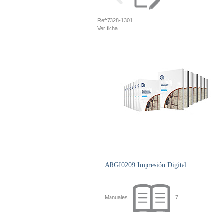
Ref:
7328-1301
Ver ficha
ARGI0209 Impresión Digital
Manuales
7