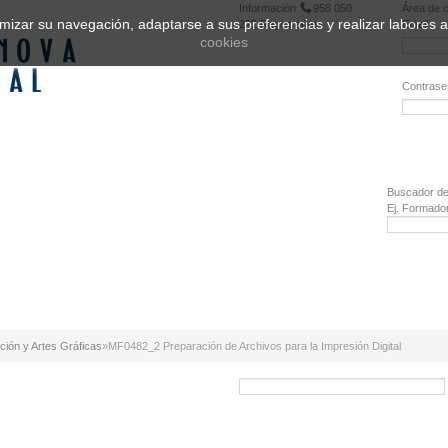
Información
958 050
Área de c
ptimizar su navegación, adaptarse a sus preferencias y realizar labores
222
Registrarse
Email:
cookies
Contrase
¿Olvidó 
Buscador de
Ej. Formado
ión y Artes Gráficas
»
MF0482_2 Preparación de Archivos para la Impresión Digital