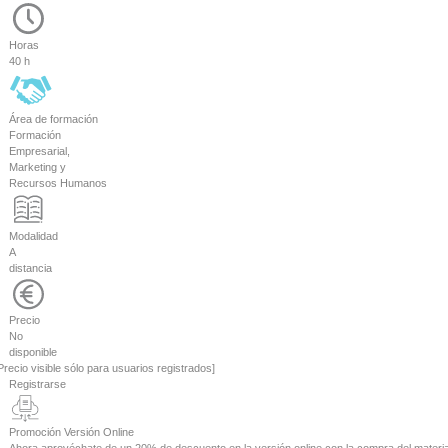
Horas
40 h
Área de formación
Formación
Empresarial,
Marketing y
Recursos Humanos
Modalidad
A
distancia
Precio
No
disponible
Precio visible sólo para usuarios registrados]
Registrarse
Promoción Versión Online