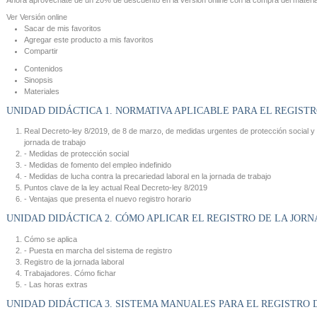
Ahora aprovéchate de un
20% de descuento
en la versión online con la compra del materia
Ver
Versión online
Sacar de mis favoritos
Agregar este producto a mis favoritos
Compartir
Contenidos
Sinopsis
Materiales
UNIDAD DIDÁCTICA 1. NORMATIVA APLICABLE PARA EL REGIST
Real Decreto-ley 8/2019, de 8 de marzo, de medidas urgentes de protección social y d
jornada de trabajo
- Medidas de protección social
- Medidas de fomento del empleo indefinido
- Medidas de lucha contra la precariedad laboral en la jornada de trabajo
Puntos clave de la ley actual Real Decreto-ley 8/2019
- Ventajas que presenta el nuevo registro horario
UNIDAD DIDÁCTICA 2. CÓMO APLICAR EL REGISTRO DE LA JOR
Cómo se aplica
- Puesta en marcha del sistema de registro
Registro de la jornada laboral
Trabajadores. Cómo fichar
- Las horas extras
UNIDAD DIDÁCTICA 3. SISTEMA MANUALES PARA EL REGISTRO