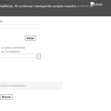
lientes
 analíticas. Al continuar navegando acepta nuestra
política de
ña:
la contraseña?
 acciones formativas
r de Formadores
zación e Implantación