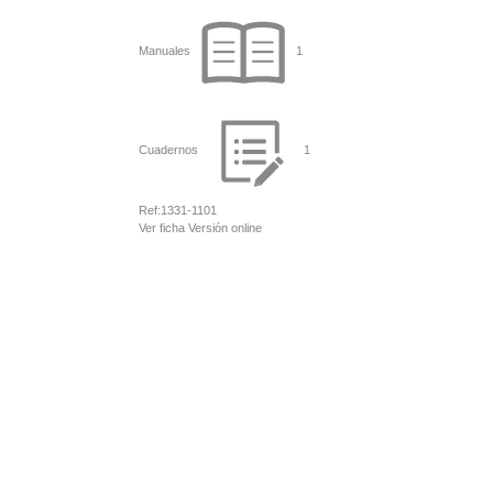
Manuales
1
Cuadernos
1
Ref:
1331-1101
Ver ficha
Versión online