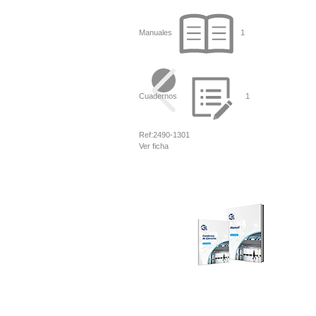
Manuales
1
Cuadernos
1
Ref:
2490-1301
Ver ficha