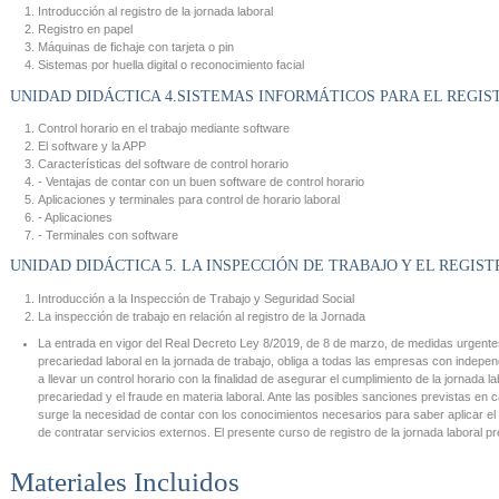
Introducción al registro de la jornada laboral
Registro en papel
Máquinas de fichaje con tarjeta o pin
Sistemas por huella digital o reconocimiento facial
UNIDAD DIDÁCTICA 4.SISTEMAS INFORMÁTICOS PARA EL REGI
Control horario en el trabajo mediante software
El software y la APP
Características del software de control horario
- Ventajas de contar con un buen software de control horario
Aplicaciones y terminales para control de horario laboral
- Aplicaciones
- Terminales con software
UNIDAD DIDÁCTICA 5. LA INSPECCIÓN DE TRABAJO Y EL REGIS
Introducción a la Inspección de Trabajo y Seguridad Social
La inspección de trabajo en relación al registro de la Jornada
La entrada en vigor del Real Decreto Ley 8/2019, de 8 de marzo, de medidas urgentes
precariedad laboral en la jornada de trabajo, obliga a todas las empresas con indep
a llevar un control horario con la finalidad de asegurar el cumplimiento de la jornada l
precariedad y el fraude en materia laboral. Ante las posibles sanciones previstas en 
surge la necesidad de contar con los conocimientos necesarios para saber aplicar el 
de contratar servicios externos. El presente curso de registro de la jornada laboral 
Materiales Incluidos