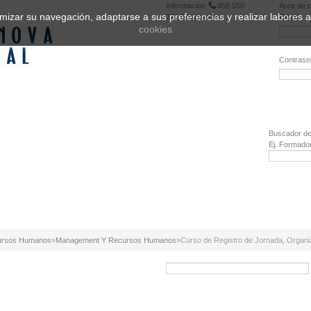
Información
958 050
Área de c
ptimizar su navegación, adaptarse a sus preferencias y realizar labores
222
Registrarse
Email:
cookies
Contrase
¿Olvidó 
Buscador de
Ej. Formado
cursos Humanos
»
Management Y Recursos Humanos
»
Curso de Registro de Jornada, Organi