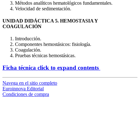
Métodos analíticos hematológicos fundamentales.
Velocidad de sedimentación.
UNIDAD DIDÁCTICA 5. HEMOSTASIA Y
COAGULACIÓN
Introducción.
Componentes hemostásicos: fisiología.
Coagulación.
Pruebas técnicas hemostásicas.
Ficha técnica
click to expand contents
Navega en el sitio completo
Euroinnova Editorial
Condiciones de compra
loading