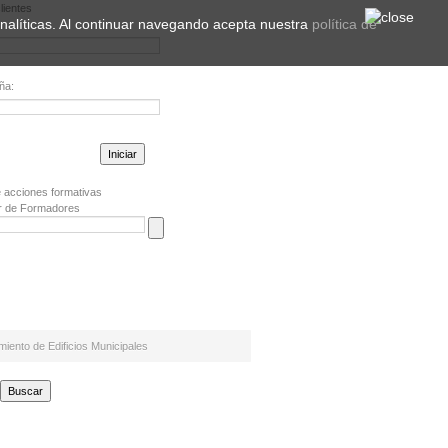
lientes
 analíticas. Al continuar navegando acepta nuestra
política de
ña:
la contraseña?
 acciones formativas
r de Formadores
miento de Edificios Municipales