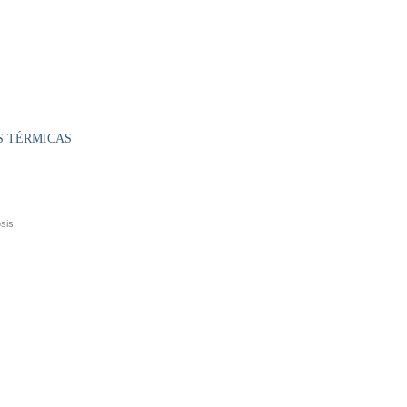
S TÉRMICAS
osis
S