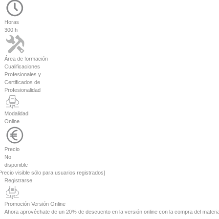
Horas
300 h
Área de formación
Cualificaciones
Profesionales y
Certificados de
Profesionalidad
Modalidad
Online
Precio
No
disponible
Precio visible sólo para usuarios registrados]
Registrarse
Promoción Versión Online
Ahora aprovéchate de un
20% de descuento
en la versión online con la compra del materia