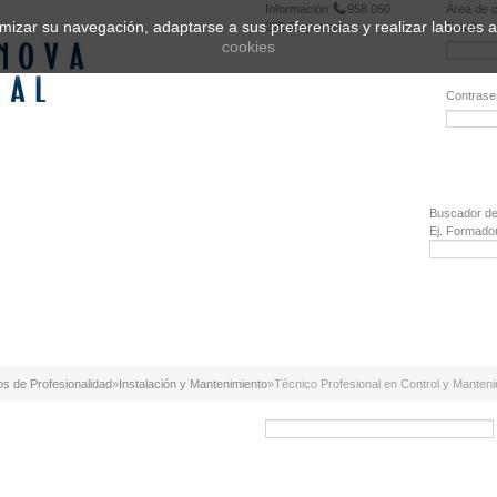
Información
958 050
Área de c
ptimizar su navegación, adaptarse a sus preferencias y realizar labores
222
Registrarse
Email:
cookies
Contrase
¿Olvidó 
Buscador de
Ej. Formado
os de Profesionalidad
»
Instalación y Mantenimiento
»
Técnico Profesional en Control y Manteni