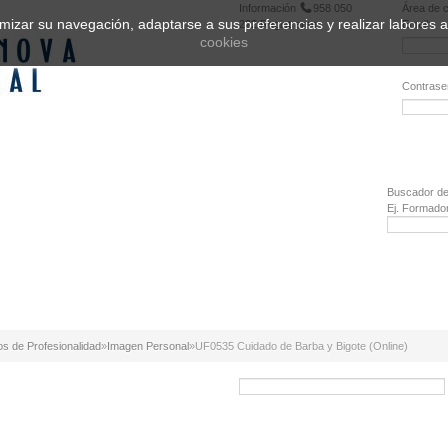
Información
958 050
Área de c
ptimizar su navegación, adaptarse a sus preferencias y realizar labores
222
Registrarse
Email:
cookies
Contrase
¿Olvidó 
Buscador de
Ej. Formado
os de Profesionalidad
»
Imagen Personal
»
UF0535 Cuidado de Barba y Bigote (Online)