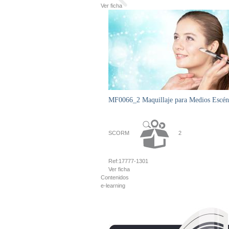
Ver ficha
MF0066_2 Maquillaje para Medios Escéni
SCORM
2
Ref:
17777-1301
Ver ficha
Contenidos
e-learning