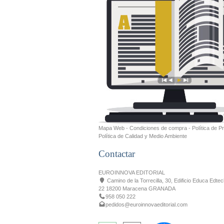
Mapa Web
-
Condiciones de compra
-
Política de P
Política de Calidad y Medio Ambiente
Contactar
EUROINNOVA EDITORIAL
Camino de la Torrecilla, 30, Edificio Educa Edtec
22 18200 Maracena GRANADA
958 050 222
pedidos@euroinnovaeditorial.com