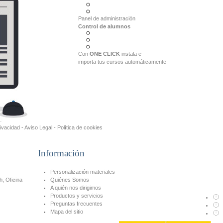
Panel de administración
Control de alumnos
Con
ONE CLICK
instala e
importa tus cursos automáticamente
rivacidad
-
Aviso Legal
-
Política de cookies
Información
Personalización materiales
h, Oficina
Quiénes Somos
A quién nos dirigimos
Productos y servicios
Preguntas frecuentes
Mapa del sitio