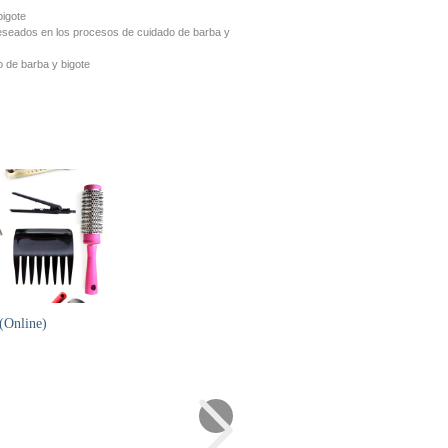
bigote
deseados en los procesos de cuidado de barba y
o de barba y bigote
(Online)