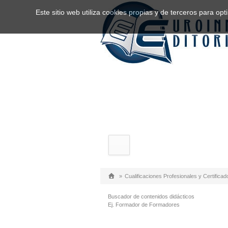
Este sitio web utiliza cookies propias y de terceros para o
»
Cualificaciones Profesionales y Certificad
Buscador de contenidos didácticos
Ej. Formador de Formadores