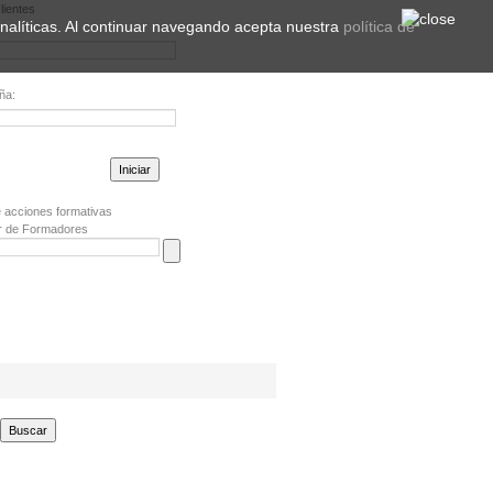
lientes
 analíticas. Al continuar navegando acepta nuestra
política de
ña:
la contraseña?
 acciones formativas
r de Formadores