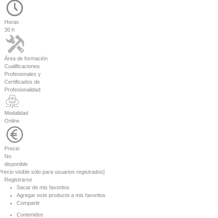
Horas
30 h
Área de formación
Cualificaciones
Profesionales y
Certificados de
Profesionalidad
Modalidad
Online
Precio
No
disponible
Precio visible sólo para usuarios registrados]
Registrarse
Sacar de mis favoritos
Agregar este producto a mis favoritos
Compartir
Contenidos