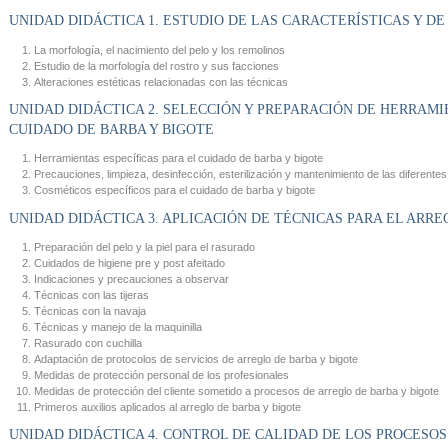
UNIDAD DIDÁCTICA 1. ESTUDIO DE LAS CARACTERÍSTICAS Y D
La morfología, el nacimiento del pelo y los remolinos
Estudio de la morfología del rostro y sus facciones
Alteraciones estéticas relacionadas con las técnicas
UNIDAD DIDÁCTICA 2. SELECCIÓN Y PREPARACIÓN DE HERRAMI
CUIDADO DE BARBA Y BIGOTE
Herramientas específicas para el cuidado de barba y bigote
Precauciones, limpieza, desinfección, esterilización y mantenimiento de las diferente
Cosméticos específicos para el cuidado de barba y bigote
UNIDAD DIDÁCTICA 3. APLICACIÓN DE TÉCNICAS PARA EL ARRE
Preparación del pelo y la piel para el rasurado
Cuidados de higiene pre y post afeitado
Indicaciones y precauciones a observar
Técnicas con las tijeras
Técnicas con la navaja
Técnicas y manejo de la maquinilla
Rasurado con cuchilla
Adaptación de protocolos de servicios de arreglo de barba y bigote
Medidas de protección personal de los profesionales
Medidas de protección del cliente sometido a procesos de arreglo de barba y bigote
Primeros auxilios aplicados al arreglo de barba y bigote
UNIDAD DIDÁCTICA 4. CONTROL DE CALIDAD DE LOS PROCESOS