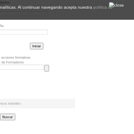
lientes
 analíticas. Al continuar navegando acepta nuestra
política de
ña:
la contraseña?
 acciones formativas
r de Formadores
tros Infantiles