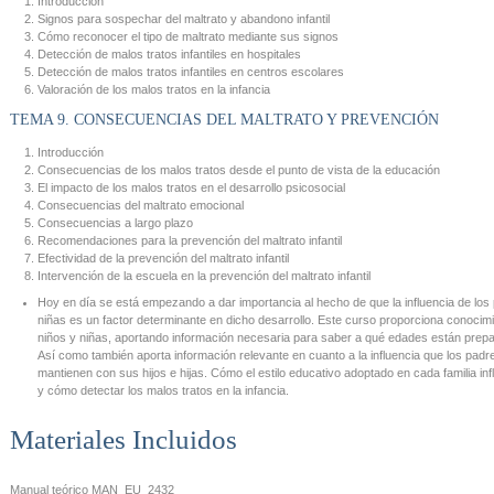
Introducción
Signos para sospechar del maltrato y abandono infantil
Cómo reconocer el tipo de maltrato mediante sus signos
Detección de malos tratos infantiles en hospitales
Detección de malos tratos infantiles en centros escolares
Valoración de los malos tratos en la infancia
TEMA 9. CONSECUENCIAS DEL MALTRATO Y PREVENCIÓN
Introducción
Consecuencias de los malos tratos desde el punto de vista de la educación
El impacto de los malos tratos en el desarrollo psicosocial
Consecuencias del maltrato emocional
Consecuencias a largo plazo
Recomendaciones para la prevención del maltrato infantil
Efectividad de la prevención del maltrato infantil
Intervención de la escuela en la prevención del maltrato infantil
Hoy en día se está empezando a dar importancia al hecho de que la influencia de los p
niñas es un factor determinante en dicho desarrollo. Este curso proporciona conocimi
niños y niñas, aportando información necesaria para saber a qué edades están prep
Así como también aporta información relevante en cuanto a la influencia que los padre
mantienen con sus hijos e hijas. Cómo el estilo educativo adoptado en cada familia in
y cómo detectar los malos tratos en la infancia.
Materiales Incluidos
Manual teórico
MAN_EU_2432