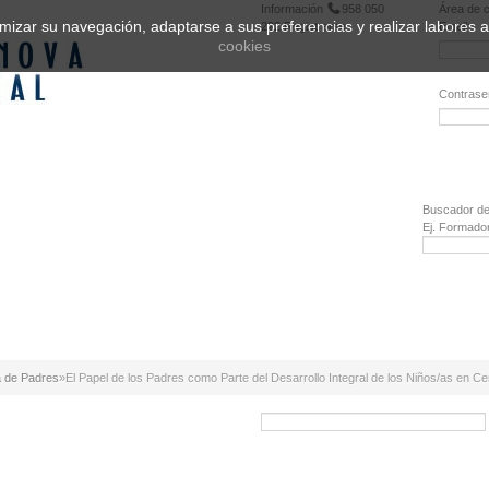
Información
958 050
Área de c
ptimizar su navegación, adaptarse a sus preferencias y realizar labores
222
Registrarse
Email:
cookies
Contrase
¿Olvidó 
Buscador de
Ej. Formado
 de Padres
»
El Papel de los Padres como Parte del Desarrollo Integral de los Niños/as en Cen