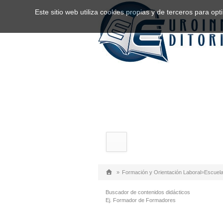
Este sitio web utiliza cookies propias y de terceros para o
»
Formación y Orientación Laboral
»
Escuela
Buscador de contenidos didácticos
Ej. Formador de Formadores