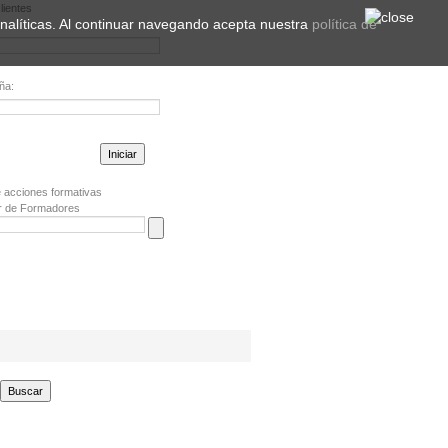
lientes
 analíticas. Al continuar navegando acepta nuestra
política de
ña:
la contraseña?
 acciones formativas
r de Formadores