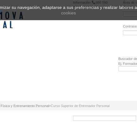
Información
958 050
Área de c
ptimizar su navegación, adaptarse a sus preferencias y realizar labores
222
Registrarse
Email:
cookies
Contrase
¿Olvidó 
Buscador de
Ej. Formado
Física y Entrenamiento Personal
»
Curso Superior de Entrenador Personal