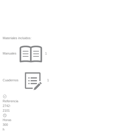
Materiales incluidos:
Manuales
1
Cuadernos
1
Referencia
2742-
2101
Horas
300
h