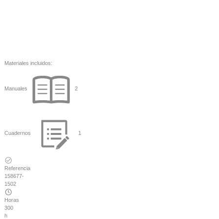
Materiales incluidos:
Manuales
2
Cuadernos
1
Referencia
158677-
1502
Horas
300
h