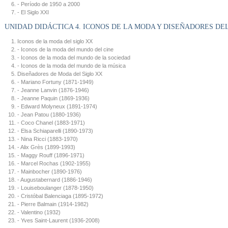
- Período de 1950 a 2000
- El Siglo XXI
UNIDAD DIDÁCTICA 4. ICONOS DE LA MODA Y DISEÑADORES DE
Iconos de la moda del siglo XX
- Iconos de la moda del mundo del cine
- Iconos de la moda del mundo de la sociedad
- Iconos de la moda del mundo de la música
Diseñadores de Moda del Siglo XX
- Mariano Fortuny (1871-1949)
- Jeanne Lanvin (1876-1946)
- Jeanne Paquin (1869-1936)
- Edward Molyneux (1891-1974)
- Jean Patou (1880-1936)
- Coco Chanel (1883-1971)
- Elsa Schiaparelli (1890-1973)
- Nina Ricci (1883-1970)
- Alix Grès (1899-1993)
- Maggy Rouff (1896-1971)
- Marcel Rochas (1902-1955)
- Mainbocher (1890-1976)
- Augustabernard (1886-1946)
- Louiseboulanger (1878-1950)
- Cristóbal Balenciaga (1895-1972)
- Pierre Balmain (1914-1982)
- Valentino (1932)
- Yves Saint-Laurent (1936-2008)