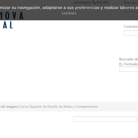
Información
958 050
Área de c
ptimizar su navegación, adaptarse a sus preferencias y realizar labores
222
Registrarse
Email:
cookies
Contrase
¿Olvidó 
Buscador de
Ej. Formado
a de Imagen
»
Curso Superior de Diseño de Moda y Complementos