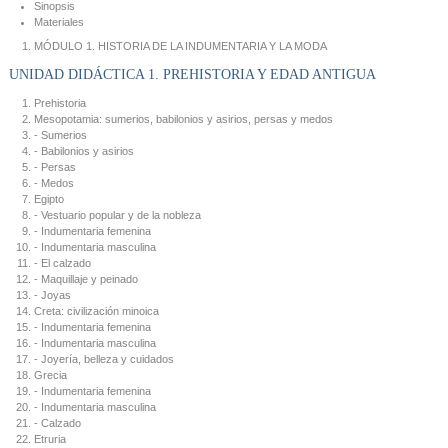
Sinopsis
Materiales
MÓDULO 1. HISTORIA DE LA INDUMENTARIA Y LA MODA
UNIDAD DIDÁCTICA 1. PREHISTORIA Y EDAD ANTIGUA
Prehistoria
Mesopotamia: sumerios, babilonios y asirios, persas y medos
- Sumerios
- Babilonios y asirios
- Persas
- Medos
Egipto
- Vestuario popular y de la nobleza
- Indumentaria femenina
- Indumentaria masculina
- El calzado
- Maquillaje y peinado
- Joyas
Creta: civilización minoica
- Indumentaria femenina
- Indumentaria masculina
- Joyería, belleza y cuidados
Grecia
- Indumentaria femenina
- Indumentaria masculina
- Calzado
Etruria