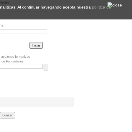
lientes
 analíticas. Al continuar navegando acepta nuestra
política de
ña:
la contraseña?
 acciones formativas
r de Formadores