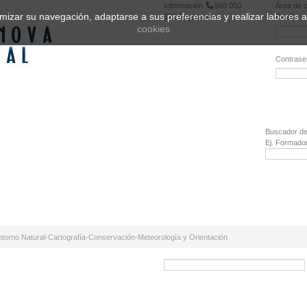
Información
958 050
Área de c
ptimizar su navegación, adaptarse a sus preferencias y realizar labores
222
Registrarse
Email:
cookies
Contrase
¿Olvidó 
Buscador de
Ej. Formado
orno Natural-Cartografía-Conservación-Meteorología y Orientación