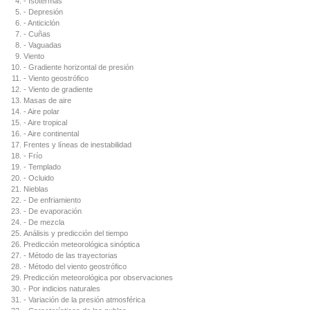
- Isotermas
- Depresión
- Anticiclón
- Cuñas
- Vaguadas
Viento
- Gradiente horizontal de presión
- Viento geostrófico
- Viento de gradiente
Masas de aire
- Aire polar
- Aire tropical
- Aire continental
Frentes y líneas de inestabilidad
- Frío
- Templado
- Ocluido
Nieblas
- De enfriamiento
- De evaporación
- De mezcla
Análisis y predicción del tiempo
Predicción meteorológica sinóptica
- Método de las trayectorias
- Método del viento geostrófico
Predicción meteorológica por observaciones
- Por indicios naturales
- Variación de la presión atmosférica