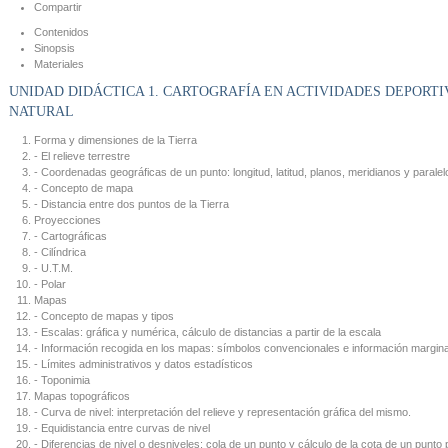
Compartir
Contenidos
Sinopsis
Materiales
UNIDAD DIDÁCTICA 1. CARTOGRAFÍA EN ACTIVIDADES DEPORTI
NATURAL
Forma y dimensiones de la Tierra
- El relieve terrestre
- Coordenadas geográficas de un punto: longitud, latitud, planos, meridianos y paralel
- Concepto de mapa
- Distancia entre dos puntos de la Tierra
Proyecciones
- Cartográficas
- Cilíndrica
- U.T.M.
- Polar
Mapas
- Concepto de mapas y tipos
- Escalas: gráfica y numérica, cálculo de distancias a partir de la escala
- Información recogida en los mapas: símbolos convencionales e información margina
- Límites administrativos y datos estadísticos
- Toponimia
Mapas topográficos
- Curva de nivel: interpretación del relieve y representación gráfica del mismo.
- Equidistancia entre curvas de nivel
- Diferencias de nivel o desniveles: cola de un punto y cálculo de la cota de un punto 