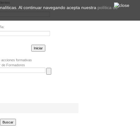
lientes
 analíticas. Al continuar navegando acepta nuestra
política de
ña:
la contraseña?
 acciones formativas
r de Formadores