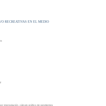
VO RECREATIVAS EN EL MEDIO
os
l
por interpolación, cálculo gráfico de pendientes