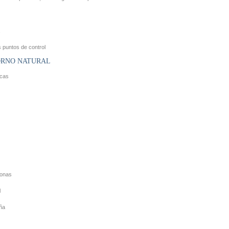
s puntos de control
ORNO NATURAL
icas
zonas
l
ña