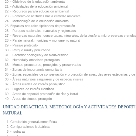
- Objetivos de la educación ambiental
- Actividades de la educación ambiental
- Recursos para la educación ambiental
- Fomento de actitudes hacia el medio ambiente
- Metodología de la educación ambiental
Espacios naturales tipificados de protección
- Parques nacionales, naturales y regionales
- Reservas naturales, concertadas, integrales, de la biosfera, microreservas y encla
- Paraje natural, municipal y monumento natural
- Paisaje protegido
- Parque rural y periurbano
- Corredor ecológico y de biodiversidad
- Humedal y embalses protegidos
- Montes protectores, protegidos y preservados
- Zonas de importancia comunitaria
- Zonas especiales de conservación y protección de aves, des aves esteparias y de 
- Áreas naturales singulares y de especial interés
- Áreas rurales de interés paisajístico
- Lugares de interés científico
- Áreas de especial protección de rías y litoral
- Áreas de biotopo protegido
UNIDAD DIDÁCTICA 3. METEOROLOGÍA Y ACTIVIDADES DEPORTI
NATURAL
Circulación general atmosférica
Configuraciones isobáricas
- Isobaras