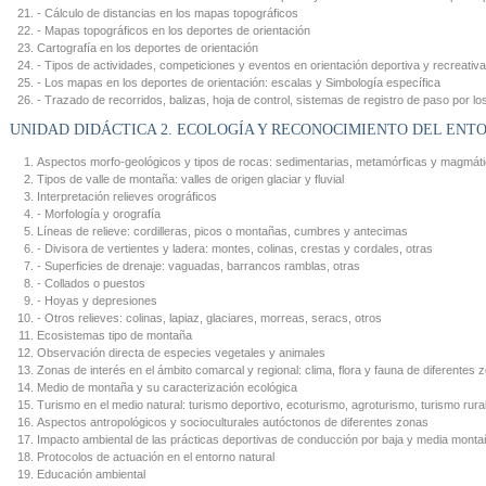
- Cálculo de distancias en los mapas topográficos
- Mapas topográficos en los deportes de orientación
Cartografía en los deportes de orientación
- Tipos de actividades, competiciones y eventos en orientación deportiva y recreativa
- Los mapas en los deportes de orientación: escalas y Simbología específica
- Trazado de recorridos, balizas, hoja de control, sistemas de registro de paso por lo
UNIDAD DIDÁCTICA 2. ECOLOGÍA Y RECONOCIMIENTO DEL ENT
Aspectos morfo-geológicos y tipos de rocas: sedimentarias, metamórficas y magmát
Tipos de valle de montaña: valles de origen glaciar y fluvial
Interpretación relieves orográficos
- Morfología y orografía
Líneas de relieve: cordilleras, picos o montañas, cumbres y antecimas
- Divisora de vertientes y ladera: montes, colinas, crestas y cordales, otras
- Superficies de drenaje: vaguadas, barrancos ramblas, otras
- Collados o puestos
- Hoyas y depresiones
- Otros relieves: colinas, lapiaz, glaciares, morreas, seracs, otros
Ecosistemas tipo de montaña
Observación directa de especies vegetales y animales
Zonas de interés en el ámbito comarcal y regional: clima, flora y fauna de diferentes 
Medio de montaña y su caracterización ecológica
Turismo en el medio natural: turismo deportivo, ecoturismo, agroturismo, turismo rura
Aspectos antropológicos y socioculturales autóctonos de diferentes zonas
Impacto ambiental de las prácticas deportivas de conducción por baja y media monta
Protocolos de actuación en el entorno natural
Educación ambiental