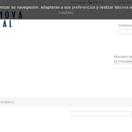
Información
958 050
Área de c
ptimizar su navegación, adaptarse a sus preferencias y realizar labores
222
Registrarse
Email:
cookies
Contrase
¿Olvidó 
Buscador de
Ej. Formado
Energética