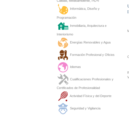
Calidad, Medioambiente, I+D+I
U
Informática, Diseño y
I
Programación
Inmobiliaria, Arquitectura e
M
Interiorismo
Energías Renovables y Agua
Formación Profesional y Oficios
C
Idiomas
R
V
Cualificaciones Profesionales y
Certificados de Profesionalidad
Actividad Física y del Deporte
Seguridad y Vigilancia