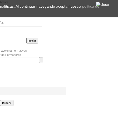
lientes
 analíticas. Al continuar navegando acepta nuestra
política de
ña:
la contraseña?
 acciones formativas
r de Formadores