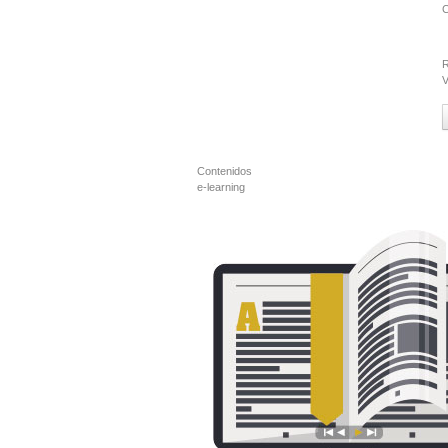
C
R
V
Contenidos
e-learning