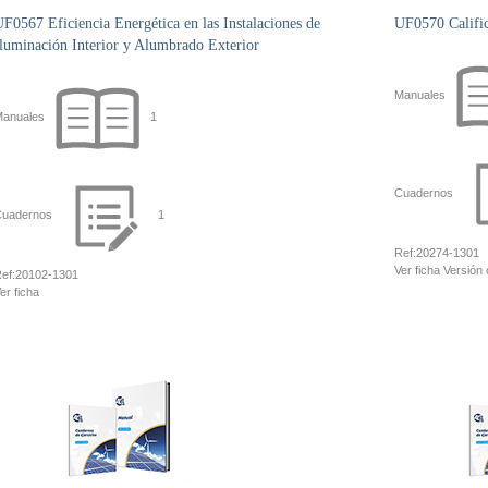
F0567 Eficiencia Energética en las Instalaciones de
UF0570 Calific
luminación Interior y Alumbrado Exterior
Manuales
anuales
1
Cuadernos
uadernos
1
Ref:
20274-1301
Ver ficha
Versión 
ef:
20102-1301
er ficha