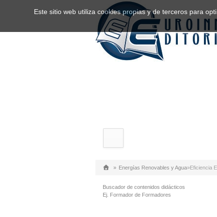
Este sitio web utiliza cookies propias y de terceros para o
»
Energías Renovables y Agua
»
Eficiencia 
Buscador de contenidos didácticos
Ej. Formador de Formadores