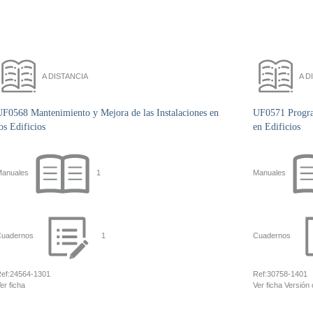
A DISTANCIA
A D
UF0568 Mantenimiento y Mejora de las Instalaciones en
UF0571 Program
os Edificios
en Edificios
anuales
1
Manuales
uadernos
1
Cuadernos
ef:
24564-1301
Ref:
30758-1401
er ficha
Ver ficha
Versión 