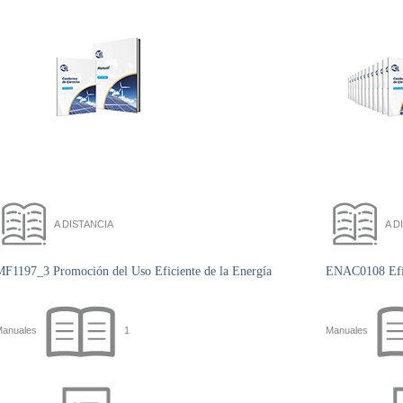
A DISTANCIA
A D
MF1197_3 Promoción del Uso Eficiente de la Energía
ENAC0108 Efici
anuales
1
Manuales