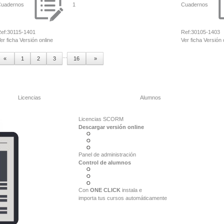
uadernos
1
Cuadernos
ef:
30115-1401
Ref:
30105-1403
er ficha
Versión online
Ver ficha
Versión 
...
«
1
2
3
16
»
Licencias
Alumnos
Licencias SCORM
Descargar versión online
Panel de administración
Control de alumnos
Con
ONE CLICK
instala e
importa tus cursos automáticamente