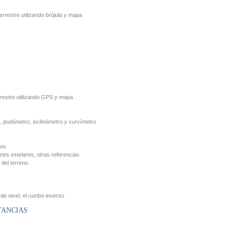
rrestre utilizando brújula y mapa
rrestre utilizando GPS y mapa
, podómetro, inclinómetro y curvímetro
ros
ones estelares, otras referencias
 del terreno
 de nivel, el rumbo inverso
TANCIAS