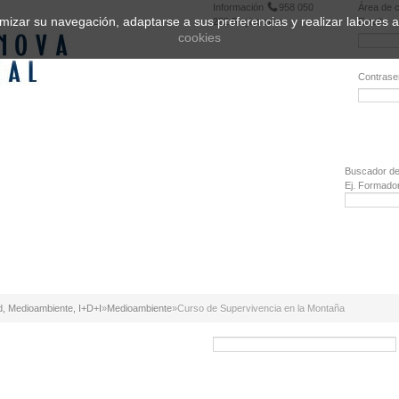
Información
958 050
Área de c
ptimizar su navegación, adaptarse a sus preferencias y realizar labores
222
Registrarse
Email:
cookies
Contrase
¿Olvidó 
Buscador de
Ej. Formado
d, Medioambiente, I+D+I
»
Medioambiente
»
Curso de Supervivencia en la Montaña