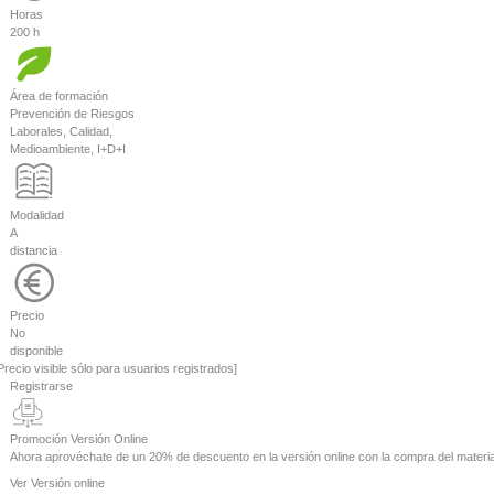
Horas
200 h
Área de formación
Prevención de Riesgos
Laborales, Calidad,
Medioambiente, I+D+I
Modalidad
A
distancia
Precio
No
disponible
Precio visible sólo para usuarios registrados]
Registrarse
Promoción Versión Online
Ahora aprovéchate de un
20% de descuento
en la versión online con la compra del materia
Ver
Versión online