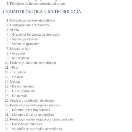
Principios de funcionamiento del grupo
UNIDAD DIDÁCTICA 4. METEOROLOGÍA
Circulación general atmosférica
Configuraciones isobáricas
Viento
- Gradiente horizontal de depresión
- Viento geostrófico
- Viento de gradiente
Masas de aire
- Aire polar
- Aire tropical
Frentes y líneas de inestabilidad
- Frío
- Templado
- Ocluido
Nieblas
- De enfriamiento
- De evaporación
- De mezcla
Análisis y predicción del tiempo
Predicción meteorológica sinóptica
- Método de las trayectorias
- Método del viento geostrófico
Predicción meteorológica por observaciones
- Por indicios naturales
- Variación de la presión atmosférica