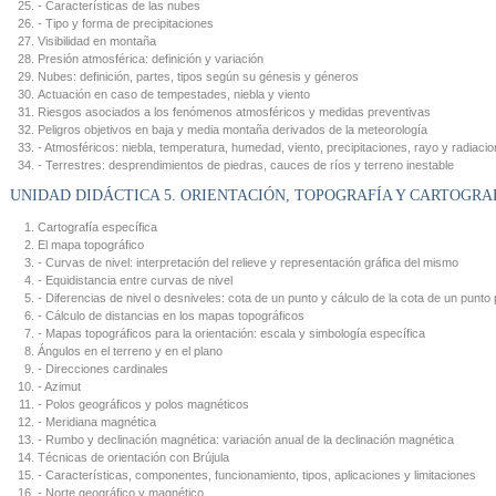
- Características de las nubes
- Tipo y forma de precipitaciones
Visibilidad en montaña
Presión atmosférica: definición y variación
Nubes: definición, partes, tipos según su génesis y géneros
Actuación en caso de tempestades, niebla y viento
Riesgos asociados a los fenómenos atmosféricos y medidas preventivas
Peligros objetivos en baja y media montaña derivados de la meteorología
- Atmosféricos: niebla, temperatura, humedad, viento, precipitaciones, rayo y radiaci
- Terrestres: desprendimientos de piedras, cauces de ríos y terreno inestable
UNIDAD DIDÁCTICA 5. ORIENTACIÓN, TOPOGRAFÍA Y CARTOGRA
Cartografía específica
El mapa topográfico
- Curvas de nivel: interpretación del relieve y representación gráfica del mismo
- Equidistancia entre curvas de nivel
- Diferencias de nivel o desniveles: cota de un punto y cálculo de la cota de un punto 
- Cálculo de distancias en los mapas topográficos
- Mapas topográficos para la orientación: escala y simbología específica
Ángulos en el terreno y en el plano
- Direcciones cardinales
- Azimut
- Polos geográficos y polos magnéticos
- Meridiana magnética
- Rumbo y declinación magnética: variación anual de la declinación magnética
Técnicas de orientación con Brújula
- Características, componentes, funcionamiento, tipos, aplicaciones y limitaciones
- Norte geográfico y magnético