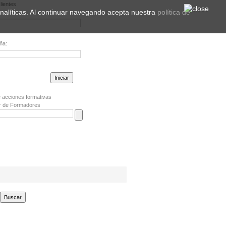
lientes
 analíticas. Al continuar navegando acepta nuestra
política de
ña:
la contraseña?
 acciones formativas
r de Formadores