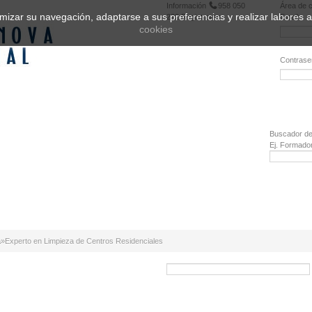
Información
958 050
Área de c
ptimizar su navegación, adaptarse a sus preferencias y realizar labores
222
Registrarse
Email:
cookies
Contrase
¿Olvidó 
Buscador de
Ej. Formado
a
»
Experto en Limpieza de Centros Residenciales