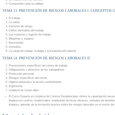
Compromiso ante la calidad.
TEMA 13. PREVENCIÓN DE RIESGOS LABORALES I: CONCEPTOS
El trabajo.
La salud.
Factores de riesgo.
Daños derivados del trabajo.
Los espacios y lugares de trabajo.
Máquinas y equipos.
Electricidad.
Incendios.
La carga de trabajo, la fatiga y la insatisfacción laboral.
TEMA 14. PREVENCIÓN DE RIESGOS LABORALES II
Prevenciones específicas del centro de trabajo.
Obligaciones y derechos de los trabajadores.
Protección personal.
Riesgos específicos del sector.
Higiene industrial y la acción contaminante.
Ergonomía.
Limpieza de zonas altas.
El Curso Experto en Limpieza de Centros Residenciales ofrece la capacitación nece
limpieza en centros residenciales, empleando técnicas eficaces, métodos de desinf
limpieza, además de la formación precisa sobre los riesgos laborales en el sector de l