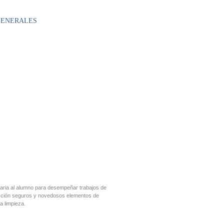
 GENERALES
saria al alumno para desempeñar trabajos de
ección seguros y novedosos elementos de
a limpieza.