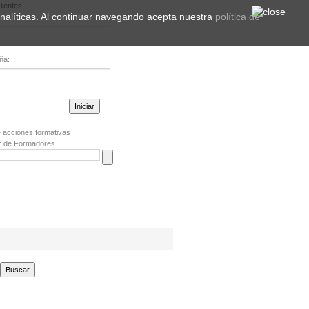
lientes
 analíticas. Al continuar navegando acepta nuestra
política de
ña:
la contraseña?
 acciones formativas
r de Formadores