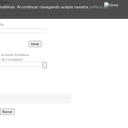
lientes
 analíticas. Al continuar navegando acepta nuestra
política de
ña:
la contraseña?
 acciones formativas
r de Formadores