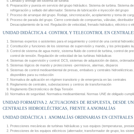
Llenado y drenaje del sistema de turbina
Preparación y puesta en servicio del grupo hidráulico. Sistema de turbina. Sistema de
refrigeración y sellado del alternador. Sistema de lubricación e inyección del grupo
Proceso de arranque del grupo. Rodaje, sincronización, acoplamiento y toma de carg
Proceso de parada del grupo. Cierre controlado de compuertas, válvulas, distribuidor
Desacoplamiento de la red. Regulación de velocidad, frenado hidráulico, eléctrico o e
UNIDAD DIDÁCTICA 4. CONTROL Y TELECONTROL EN CENTRALE
Sistemas expertos o asistentes para el seguimiento y control de una central hidroeléc
Constitución y funciones de los sistemas de supervisión y mando, y los principales laz
Control de sistema de agua motriz, sistema fluido de control de turbina, control de pr
control de tensión. Regulación de velocidad de las turbinas hidráulicas
Sistemas de supervisión y control: DCS, sistemas de adquisición de datos, ordenad
Sistemas lógicos de mando y protecciones -permisivos, alarmas, disparos
Sistemas de control medioambiental de presas, embalses y centrales hidroeléctricas.
disponibles para su reducción
Normativa de aplicación en régimen transitorio y de emergencia en las centrales
Reglamento de centrales, subestaciones y centros de transformación
Reglamento Electrotécnico de Baja Tensión
Normativa de seguridad. Normativa medioambiental. Normas UNE de obligado cumpli
UNIDAD FORMATIVA 2. ACTUACIONES DE RESPUESTA, DESDE U
CENTRALES HIDROELÉCTRICAS, FRENTE A ANOMALÍAS
UNIDAD DIDÁCTICA 1. ANOMALÍAS ORDINARIAS EN CENTRALES
Protecciones mecánicas de turbinas hidráulicas y sus equipos (temperaturas, presion
Protecciones de los equipos eléctricos (alternador, transformador de grupo, los sistem