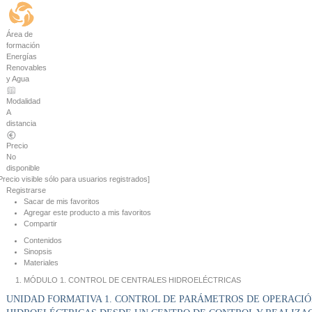
Área de
formación
Energías
Renovables
y Agua
Modalidad
A
distancia
Precio
No
disponible
Precio visible sólo para usuarios registrados]
Registrarse
Sacar de mis favoritos
Agregar este producto a mis favoritos
Compartir
Contenidos
Sinopsis
Materiales
MÓDULO 1. CONTROL DE CENTRALES HIDROELÉCTRICAS
UNIDAD FORMATIVA 1. CONTROL DE PARÁMETROS DE OPERACI