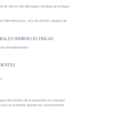
do de cierres del alternador, bombas de achique
 hidroeléctricas: cero de tensión, disparo de
TRALES HIDROELÉCTRICAS
tes precipitaciones.
IDENTES
n.
pos del Gestión de la operación en centrales
e curso se pretende aportar los conocimientos