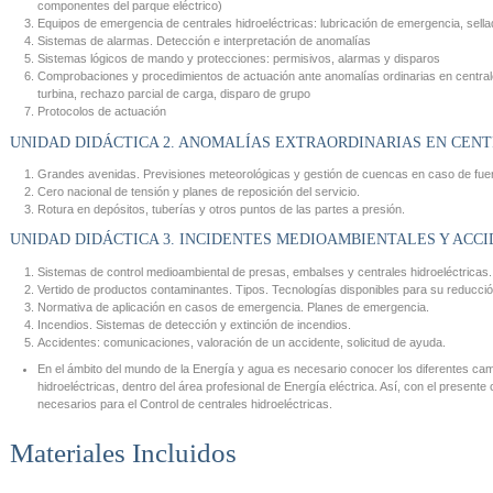
componentes del parque eléctrico)
Equipos de emergencia de centrales hidroeléctricas: lubricación de emergencia, sella
Sistemas de alarmas. Detección e interpretación de anomalías
Sistemas lógicos de mando y protecciones: permisivos, alarmas y disparos
Comprobaciones y procedimientos de actuación ante anomalías ordinarias en centrales
turbina, rechazo parcial de carga, disparo de grupo
Protocolos de actuación
UNIDAD DIDÁCTICA 2. ANOMALÍAS EXTRAORDINARIAS EN CEN
Grandes avenidas. Previsiones meteorológicas y gestión de cuencas en caso de fuer
Cero nacional de tensión y planes de reposición del servicio.
Rotura en depósitos, tuberías y otros puntos de las partes a presión.
UNIDAD DIDÁCTICA 3. INCIDENTES MEDIOAMBIENTALES Y ACC
Sistemas de control medioambiental de presas, embalses y centrales hidroeléctricas.
Vertido de productos contaminantes. Tipos. Tecnologías disponibles para su reducció
Normativa de aplicación en casos de emergencia. Planes de emergencia.
Incendios. Sistemas de detección y extinción de incendios.
Accidentes: comunicaciones, valoración de un accidente, solicitud de ayuda.
En el ámbito del mundo de la Energía y agua es necesario conocer los diferentes cam
hidroeléctricas, dentro del área profesional de Energía eléctrica. Así, con el present
necesarios para el Control de centrales hidroeléctricas.
Materiales Incluidos