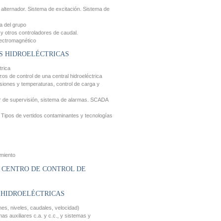
 alternador. Sistema de excitación. Sistema de
a del grupo
 y otros controladores de caudal.
lectromagnético
S HIDROELÉCTRICAS
trica
os de control de una central hidroeléctrica
esiones y temperaturas, control de carga y
or de supervisión, sistema de alarmas. SCADA
 Tipos de vertidos contaminantes y tecnologías
miento
N CENTRO DE CONTROL DE
 HIDROELÉCTRICAS
es, niveles, caudales, velocidad)
as auxiliares c.a. y c.c., y sistemas y