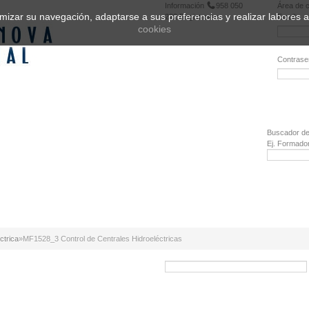
Información
958 050
Área de c
ptimizar su navegación, adaptarse a sus preferencias y realizar labores
222
Registrarse
Email:
cookies
Contrase
¿Olvidó 
Buscador de
Ej. Formado
ctrica
»
MF1528_3 Control de Centrales Hidroeléctricas