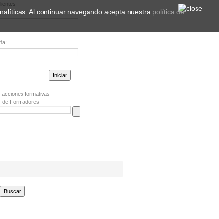
lientes
 analíticas. Al continuar navegando acepta nuestra
política de
ña:
la contraseña?
 acciones formativas
r de Formadores