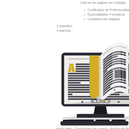
Lista de las paginas en Catálogo:
Certificados de Profesionalid
Especialidades Formativas
Competencias Digitales
Contenidos
e-learning
Mapa Web
-
Condiciones de compra
-
Política de P