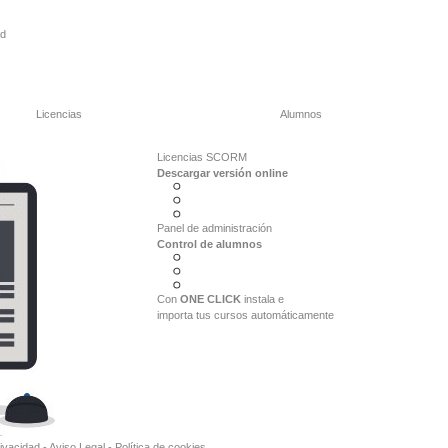
ad
Licencias
Alumnos
Licencias SCORM
Descargar versión online
Panel de administración
Control de alumnos
Con
ONE CLICK
instala e
importa tus cursos automáticamente
rivacidad
-
Aviso Legal
-
Política de cookies