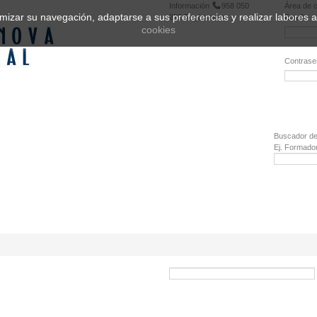
Información
958 050
Área de c
ptimizar su navegación, adaptarse a sus preferencias y realizar labores
222
Registrarse
Email:
cookies
Contrase
¿Olvidó 
Buscador de
Ej. Formado