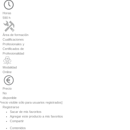
Horas
590 h
Área de formación
Cualificaciones
Profesionales y
Certificados de
Profesionalidad
Modalidad
Online
Precio
No
disponible
Precio visible sólo para usuarios registrados]
Registrarse
Sacar de mis favoritos
Agregar este producto a mis favoritos
Compartir
Contenidos