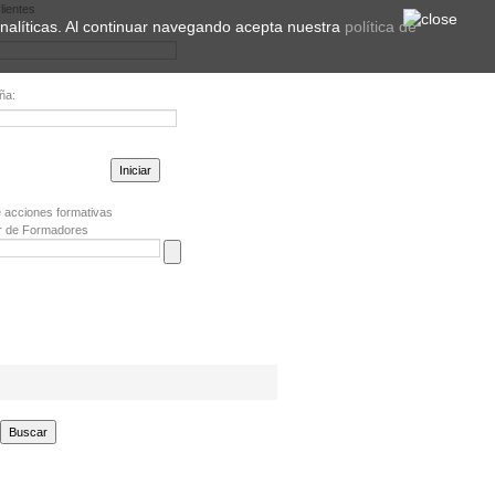
lientes
 analíticas. Al continuar navegando acepta nuestra
política de
ña:
la contraseña?
 acciones formativas
r de Formadores