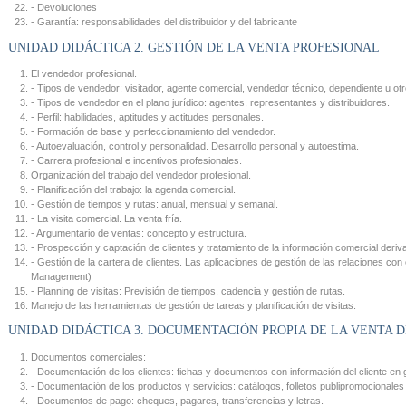
- Devoluciones
- Garantía: responsabilidades del distribuidor y del fabricante
UNIDAD DIDÁCTICA 2. GESTIÓN DE LA VENTA PROFESIONAL
El vendedor profesional.
- Tipos de vendedor: visitador, agente comercial, vendedor técnico, dependiente u otr
- Tipos de vendedor en el plano jurídico: agentes, representantes y distribuidores.
- Perfil: habilidades, aptitudes y actitudes personales.
- Formación de base y perfeccionamiento del vendedor.
- Autoevaluación, control y personalidad. Desarrollo personal y autoestima.
- Carrera profesional e incentivos profesionales.
Organización del trabajo del vendedor profesional.
- Planificación del trabajo: la agenda comercial.
- Gestión de tiempos y rutas: anual, mensual y semanal.
- La visita comercial. La venta fría.
- Argumentario de ventas: concepto y estructura.
- Prospección y captación de clientes y tratamiento de la información comercial deriv
- Gestión de la cartera de clientes. Las aplicaciones de gestión de las relaciones co
Management)
- Planning de visitas: Previsión de tiempos, cadencia y gestión de rutas.
Manejo de las herramientas de gestión de tareas y planificación de visitas.
UNIDAD DIDÁCTICA 3. DOCUMENTACIÓN PROPIA DE LA VENTA D
Documentos comerciales:
- Documentación de los clientes: fichas y documentos con información del cliente en 
- Documentación de los productos y servicios: catálogos, folletos publipromocionales 
- Documentos de pago: cheques, pagares, transferencias y letras.