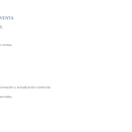
 VENTA
AL
e ventas.
formación y actualización comercial.
erciales.