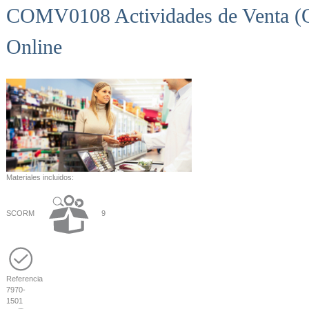
COMV0108 Actividades de Venta (O
Online
Materiales incluidos:
SCORM
9
Referencia
7970-
1501