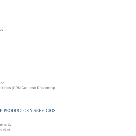
os.
ada.
n clientes (CRM Customer Relationship
E PRODUCTOS Y SERVICIOS
general.
u otros.