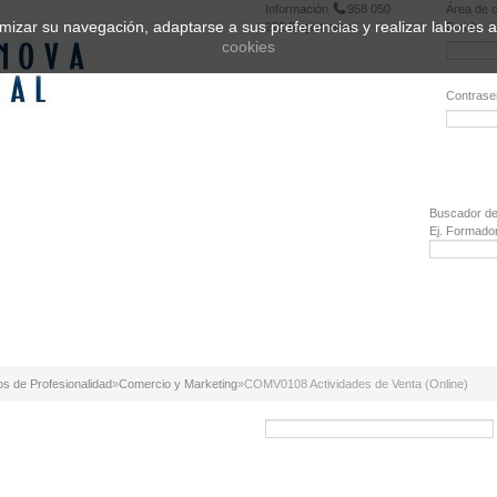
Información
958 050
Área de c
ptimizar su navegación, adaptarse a sus preferencias y realizar labores
222
Registrarse
Email:
cookies
Contrase
¿Olvidó 
Buscador de
Ej. Formado
os de Profesionalidad
»
Comercio y Marketing
»
COMV0108 Actividades de Venta (Online)