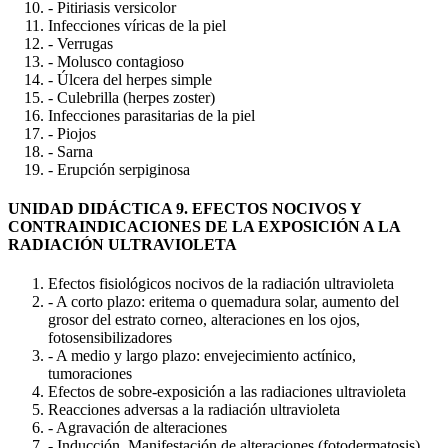
- Pitiriasis versicolor
Infecciones víricas de la piel
- Verrugas
- Molusco contagioso
- Úlcera del herpes simple
- Culebrilla (herpes zoster)
Infecciones parasitarias de la piel
- Piojos
- Sarna
- Erupción serpiginosa
UNIDAD DIDÁCTICA 9. EFECTOS NOCIVOS Y
CONTRAINDICACIONES DE LA EXPOSICIÓN A LA
RADIACIÓN ULTRAVIOLETA
Efectos fisiológicos nocivos de la radiación ultravioleta
- A corto plazo: eritema o quemadura solar, aumento del
grosor del estrato corneo, alteraciones en los ojos,
fotosensibilizadores
- A medio y largo plazo: envejecimiento actínico,
tumoraciones
Efectos de sobre-exposición a las radiaciones ultravioleta
Reacciones adversas a la radiación ultravioleta
- Agravación de alteraciones
- Inducción. Manifestación de alteraciones (fotodermatosis)