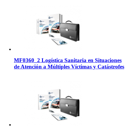
MF0360_2 Logística Sanitaria en Situaciones
de Atención a Múltiples Víctimas y Catástrofes