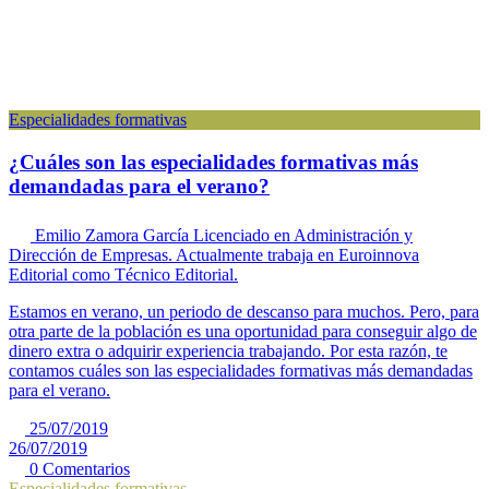
Especialidades formativas
¿Cuáles son las especialidades formativas más
demandadas para el verano?
Emilio Zamora García
Licenciado en Administración y
Dirección de Empresas. Actualmente trabaja en Euroinnova
Editorial como Técnico Editorial.
Estamos en verano, un periodo de descanso para muchos. Pero, para
otra parte de la población es una oportunidad para conseguir algo de
dinero extra o adquirir experiencia trabajando. Por esta razón, te
contamos cuáles son las especialidades formativas más demandadas
para el verano.
25/07/2019
26/07/2019
0 Comentarios
Especialidades formativas