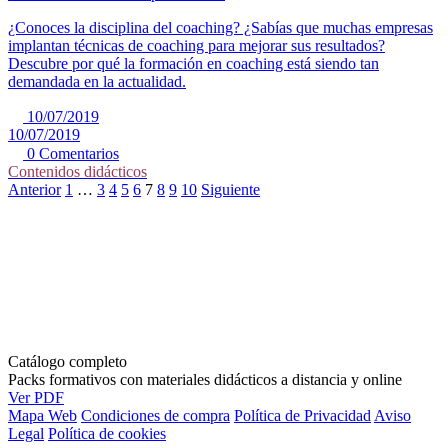
¿Conoces la disciplina del coaching? ¿Sabías que muchas empresas
implantan técnicas de coaching para mejorar sus resultados?
Descubre por qué la formación en coaching está siendo tan
demandada en la actualidad.
10/07/2019
10/07/2019
0 Comentarios
Contenidos didácticos
Anterior
1
…
3
4
5
6
7
8
9
10
Siguiente
Catálogo completo
Packs formativos con materiales didácticos a distancia y online
Ver PDF
Mapa Web
Condiciones de compra
Política de Privacidad
Aviso
Legal
Política de cookies