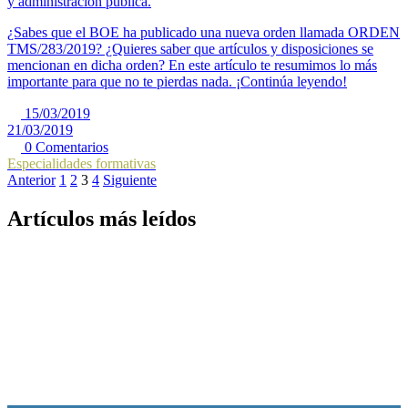
y administración pública.
¿Sabes que el BOE ha publicado una nueva orden llamada ORDEN
TMS/283/2019? ¿Quieres saber que artículos y disposiciones se
mencionan en dicha orden? En este artículo te resumimos lo más
importante para que no te pierdas nada. ¡Continúa leyendo!
15/03/2019
21/03/2019
0 Comentarios
Especialidades formativas
Anterior
1
2
3
4
Siguiente
Artículos más leídos