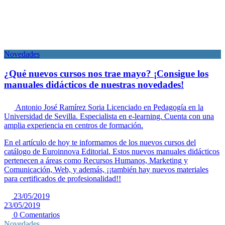
Novedades
¿Qué nuevos cursos nos trae mayo? ¡Consigue los
manuales didácticos de nuestras novedades!
Antonio José Ramírez Soria
Licenciado en Pedagogía en la
Universidad de Sevilla. Especialista en e-learning. Cuenta con una
amplia experiencia en centros de formación.
En el artículo de hoy te informamos de los nuevos cursos del
catálogo de Euroinnova Editorial. Estos nuevos manuales didácticos
pertenecen a áreas como Recursos Humanos, Marketing y
Comunicación, Web, y además, ¡¡también hay nuevos materiales
para certificados de profesionalidad!!
23/05/2019
23/05/2019
0 Comentarios
Novedades