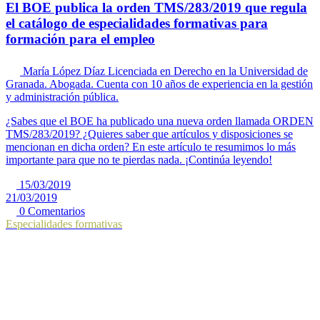
El BOE publica la orden TMS/283/2019 que regula
el catálogo de especialidades formativas para
formación para el empleo
María López Díaz
Licenciada en Derecho en la Universidad de
Granada. Abogada. Cuenta con 10 años de experiencia en la gestión
y administración pública.
¿Sabes que el BOE ha publicado una nueva orden llamada ORDEN
TMS/283/2019? ¿Quieres saber que artículos y disposiciones se
mencionan en dicha orden? En este artículo te resumimos lo más
importante para que no te pierdas nada. ¡Continúa leyendo!
15/03/2019
21/03/2019
0 Comentarios
Especialidades formativas