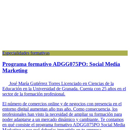
Especialidades formativas
Programa formativo ADGG075PO: Social Media
Marketing
José María Gutiérrez Torres
Licenciado en Ciencias de la
Educación en la Universidad de Granada. Cuenta con 25 años en el
sector de la formación profesional.
El número de comercios online y de negocios con presencia en el
entorno digital aumentan año tras año. Como consecuencia, los
profesionales han visto la necesidad de ampliar su formación para
poder adaptarse a un mercado dinámico y cambiante. Te contamos
en qué consiste el programa formativo ADGG075PO Social Media
Marketing y por qué deberías impartirlo en tu empresa.