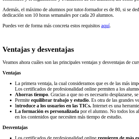
Además, el máximo de alumnos por tutor-formador es de 80, si se ded
dedicación son 10 horas semanales por cada 20 alumnos.
Puedes ver de forma más concreta estos requisitos
aquí
.
Ventajas y desventajas
Veamos ahora cuáles son las principales ventajas y desventajas de curs
Ventajas
La primera ventaja, la cual consideramos que es de las más impo
Los certificados de profesionalidad online permiten a los alumn
Ahorras tiempo
. Gracias a que no es necesario desplazarse, s
Permite
equilibrar trabajo y estudio
. Es otra de las grandes v
I
ntroduce a los usuarios en las TICs.
Internet es una herramie
La formación es personalizada
por el alumno. No todos los al
en los contenidos que necesiten más tiempo de estudio.
Desventajas
Los certificados de profesionalidad online
requieren de más e