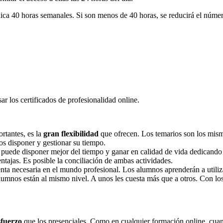
ica 40 horas semanales. Si son menos de 40 horas, se reducirá el núme
ar los certificados de profesionalidad online.
rtantes, es la
gran flexibilidad
que ofrecen. Los temarios son los mismo
os disponer y gestionar su tiempo.
e puede disponer mejor del tiempo y ganar en calidad de vida dedicando 
entajas. Es posible la conciliación de ambas actividades.
nta necesaria en el mundo profesional. Los alumnos aprenderán a utiliz
umnos están al mismo nivel. A unos les cuesta más que a otros. Con los
sfuerzo
que los presenciales. Como en cualquier formación online, cuand