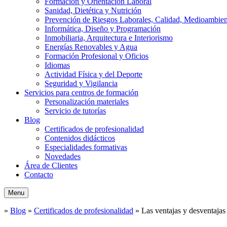
Formación y Orientación Laboral
Sanidad, Dietética y Nutrición
Prevención de Riesgos Laborales, Calidad, Medioambien
Informática, Diseño y Programación
Inmobiliaria, Arquitectura e Interiorismo
Energías Renovables y Agua
Formación Profesional y Oficios
Idiomas
Actividad Física y del Deporte
Seguridad y Vigilancia
Servicios para centros de formación
Personalización materiales
Servicio de tutorías
Blog
Certificados de profesionalidad
Contenidos didácticos
Especialidades formativas
Novedades
Área de Clientes
Contacto
Menu
»
Blog
»
Certificados de profesionalidad
»
Las ventajas y desventajas 