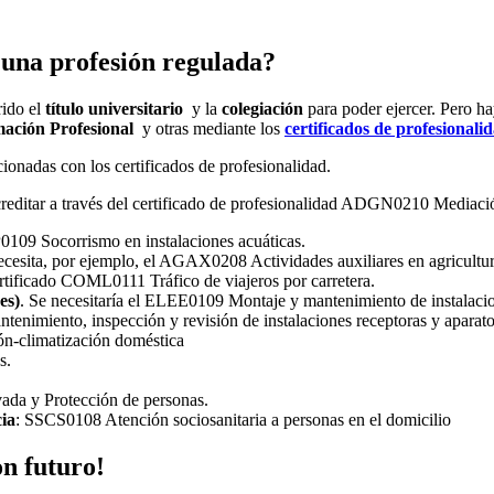
 una profesión regulada?
rido el
título universitario
y la
colegiación
para poder ejercer. Pero ha
mación Profesional
y otras mediante los
certificados de profesionali
ionadas con los certificados de profesionalidad.
creditar a través del certificado de profesionalidad ADGN0210 Mediac
0109 Socorrismo en instalaciones acuáticas.
ecesita, por ejemplo, el AGAX0208 Actividades auxiliares en agricultur
rtificado COML0111 Tráfico de viajeros por carretera.
es)
. Se necesitaría el ELEE0109 Montaje y mantenimiento de instalacion
enimiento, inspección y revisión de instalaciones receptoras y aparato
n-climatización doméstica
s.
ada y Protección de personas.
cia
: SSCS0108 Atención sociosanitaria a personas en el domicilio
on futuro!