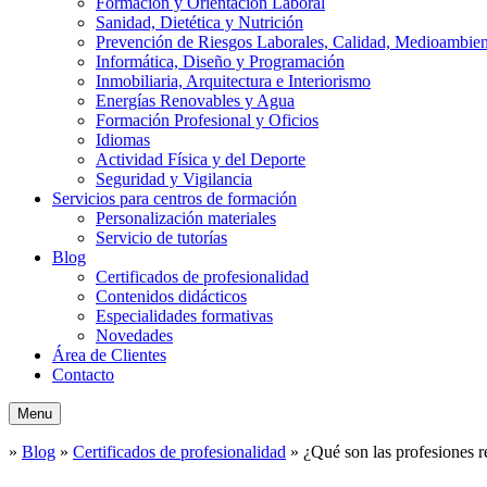
Formación y Orientación Laboral
Sanidad, Dietética y Nutrición
Prevención de Riesgos Laborales, Calidad, Medioambien
Informática, Diseño y Programación
Inmobiliaria, Arquitectura e Interiorismo
Energías Renovables y Agua
Formación Profesional y Oficios
Idiomas
Actividad Física y del Deporte
Seguridad y Vigilancia
Servicios para centros de formación
Personalización materiales
Servicio de tutorías
Blog
Certificados de profesionalidad
Contenidos didácticos
Especialidades formativas
Novedades
Área de Clientes
Contacto
Menu
»
Blog
»
Certificados de profesionalidad
»
¿Qué son las profesiones r