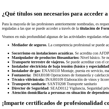
¿Qué títulos son necesarios para acceder a
Para la mayoría de las profesiones anteriormente nombradas, es reque
reguladas a las que se puede acceder a través de la
titulación de For
Veamos en más profundidad algunas de las actividades reguladas relac
Mediador de seguros
. La competencia profesional se puede a
Socorrismo en instalaciones acuáticas
. Se acredita con AFDP
Manipulador de productos fitosanitarios:
Nivel básico. Se n
Transporte terrestre de viajeros.
Se puede acreditar con el ce
Instalador electricista de baja tensión (básico y especialidad
Instalador de gas
: ENAS0110 Montaje, puesta en servicio, mant
Fontanería:
IMAI0108 Operaciones de fontanería y calefacció
Técnico vitivinícola:
INAH0109 Elaboración de vinos y licore
Transporte sanitario
: SANT0208 Transporte sanitario
Director de Seguridad
: SEAD0112 Vigilancia, Seguridad priv
Atención domiciliaria a personas en situación de dependen
¡Imparte certificados de profesionalidad c