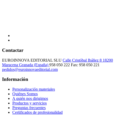
Contactar
EUROINNOVA EDITORIAL SLU
Calle Cristóbal Ibáñez 8
18200
Maracena
Granada (España)
958 050 222
Fax: 958 050 221
pedidos@euroinnovaeditorial.com
Información
Personalización materiales
Quiénes Somos
A quién nos dirigimos
Productos y servicios
Preguntas frecuentes
Certificados de profesionalidad